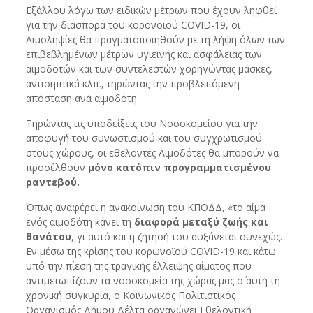
Εξάλλου λόγω των ειδικών μέτρων που έχουν ληφθεί
για την διασπορά του κορονοϊού COVID-19, οι
Αιμοληψίες θα πραγματοποιηθούν με τη λήψη όλων των
επιβεβλημένων μέτρων υγιεινής και ασφάλειας των
αιμοδοτών και των συντελεστών χορηγώντας μάσκες,
αντισηπτικά κλπ., τηρώντας την προβλεπόμενη
απόσταση ανά αιμοδότη.
Τηρώντας τις υποδείξεις του Νοσοκομείου για την
αποφυγή του συνωστισμού και του συγχρωτισμού
στους χώρους, οι εθελοντές Αιμοδότες θα μπορούν να
προσέλθουν
μόνο κατόπιν προγραμματισμένου
ραντεβού.
Όπως αναφέρει η ανακοίνωση του ΚΠΟΔΔ, «το αίμα
ενός αιμοδότη κάνει τη
διαφορά μεταξύ ζωής και
θανάτου
, γι αυτό και η ζήτησή του αυξάνεται συνεχώς.
Εν μέσω της κρίσης του κορωνοϊού COVID-19 και κάτω
υπό την πίεση της τραγικής έλλειψης αίματος που
αντιμετωπίζουν τα νοσοκομεία της χώρας μας σ΄ αυτή τη
χρονική συγκυρία, ο Κοινωνικός Πολιτιστικός
Οργανισμός Δήμου Δέλτα οργανώνει Εθελοντική