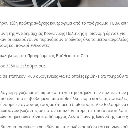
ήραν είδη πρώτης ανάγκης και τρόφιμα από το πρόγραμμα ΤΕΒΑ κα
νη της Αντιδημαρχίας Κοινωνικής Πολιτικής η διανομή άρχισε για 
αν οι δικαιούχοι να παραλάβουν τηρώντας όλα τα μέτρα ασφαλείας π
λους και πολλοί εθελοντές.
υπαλλήλους του Προγράμματος Βοήθεια στο Σπίτι .
ς σε 3350 ωφελούμενους .
 επιπλέον 400 οικογένειες για τις οποίες κρίθηκε ότι πληρούν τα 
τη λογική εργαζόμαστε απρόσκοπτα για την στήριξη των πολιτών τω
ο είναι πιο επιβεβλημένη από κάθε άλλη φορά αυτές τις δύσκολε
κάνουμε ενισχύοντας τους με ότι μέσα διαθέτουμε. Δεν θέλουμε να 
ικαιούχων βάζοντας σε αυτόν επιπλέον άτομα τα οποία δεν καλύπ
κών υπηρεσιών» τόνισε ο δήμαρχος Δέλτα Γιάννης Ιωαννίδης και ευ
ν διανομή τροφίμων και ειδών πρώτης ανάγκης μέσω του κοινωνικο