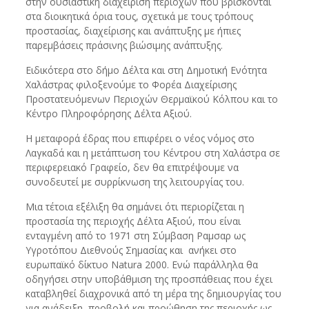
στην ουσιαστική διαχείριση περιοχών που βρίσκονται
στα διοικητικά όρια τους, σχετικά με τους τρόπους
προστασίας, διαχείρισης και ανάπτυξης με ήπιες
παρεμβάσεις πράσινης βιώσιμης ανάπτυξης.
Ειδικότερα στο δήμο Δέλτα και στη Δημοτική Ενότητα
Χαλάστρας φιλοξενούμε το Φορέα Διαχείρισης
Προστατευόμενων Περιοχών Θερμαϊκού Κόλπου και το
Κέντρο Πληροφόρησης Δέλτα Αξιού.
Η μεταφορά έδρας που επιφέρει ο νέος νόμος στο
Λαγκαδά και η μετάπτωση του Κέντρου στη Χαλάστρα σε
περιφερειακό Γραφείο, δεν θα επιτρέψουμε να
συνοδευτεί με συρρίκνωση της λειτουργίας του.
Μια τέτοια εξέλιξη θα σημάνει ότι περιορίζεται η
προστασία της περιοχής Δέλτα Αξιού, που είναι
ενταγμένη από το 1971 στη Σύμβαση Ραμσαρ ως
Υγροτόπου Διεθνούς Σημασίας και ανήκει στο
ευρωπαϊκό δίκτυο Natura 2000. Ενώ παράλληλα θα
οδηγήσει στην υποβάθμιση της προσπάθειας που έχει
καταβληθεί διαχρονικά από τη μέρα της δημιουργίας του
για ανάδειξη, προβολή και προώθηση της περιοχής ως