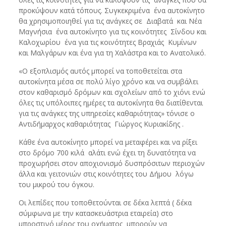
προκύψουν κατά τόπους. Συγκεκριμένα ένα αυτοκίνητο
θα χρησιμοποιηθεί για τις ανάγκες σε Διαβατά και Νέα
Μαγνήσια ένα αυτοκίνητο για τις κοινότητες Σίνδου και
Καλοχωρίου ένα για τις κοινότητες Βραχιάς Κυμίνων
και Μαλγάρων και ένα για τη Χαλάστρα και το Ανατολικό.
«Ο εξοπλισμός αυτός μπορεί να τοποθετείται στα
αυτοκίνητα μέσα σε πολύ λίγο χρόνο και να συμβάλει
στον καθαρισμό δρόμων και σχολείων από το χιόνι ενώ
όλες τις υπόλοιπες ημέρες τα αυτοκίνητα θα διατίθενται
για τις ανάγκες της υπηρεσίες καθαριότητας» τόνισε ο
Αντιδήμαρχος καθαριότητας Γιώργος Κυριακίδης .
Κάθε ένα αυτοκίνητο μπορεί να μεταφέρει και να ρίξει
στο δρόμο 700 κιλά αλάτι ενώ έχει τη δυνατότητα να
προχωρήσει στον αποχιονισμό δυσπρόσιτων περιοχών
άλλα και γειτονιών στις κοινότητες του Δήμου λόγω
του μικρού του όγκου.
Οι λεπίδες που τοποθετούνται σε δέκα λεπτά ( δέκα
σύμφωνα με την κατασκευάστρια εταιρεία) στο
μπροστινό μέρος του οχήματος μπορούν να