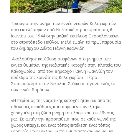
Τρισάγιο στην μνήμη των εννέα νεαρών Καλοχωριτών
που εκτελέστηκαν από Ναζιστικά στρατεύματα στις 6
Ιουνίου του 1944 στην μαζική εκτέλεση Θεσσαλονικέων
στο στρατόπεδο Παύλου Μελά εψάλη το πρωί παρουσία
του δημάρχου Δέλτα Γιάννη Ιωαννίδη.
Ακολούθησε κατάθεση στεφάνων στο μνημείο των
εννέα θυμάτων της Ναζιστικής Κατοχής στην πλατεία του
Καλοχωρίου από τον Δήμαρχο Γιάννη Ιωαννίδη τον
πρόεδρο της κοινότητας Καλοχωρίου Πέτρο
Στατερούδη και τον Νικόλαο Στόικο απόγονο ενός εκ
των εννέα θυμάτων.
«Η περίοδος της ναζιστικής κατοχής ήταν μια από τις
οδυνηρές περιόδους που παραμένει ανεξίτηλα
χαραγμένη στη ζώσα μνήμη του λαού και του έθνους
μας. Σε αυτήν την προσπάθεια που σε κάθε γωνιά της
χώρας υπάρχει και ένας τόπος εκτέλεση ένας τόπος
μαρτυρίου των ελλήνων που θυσιάστηκαν για να μην