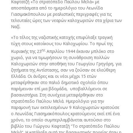
Καφτατζή «Το στρατόπεδο Παύλου Μελά» με
αποσπάσματα από το ημερολόγιο του Λεωνίδα
Γιασιμακόπουλου με ρεαλιστικές περιγραφές για τις
τελευταίες ώρες των νεαρών καλοχωριτών στα χέρια των
Ναζί.
«Το τέλος της ναζιστικής κατοχής επιφύλαξε τραγική
τύχη στους κατοίκους του Καλοχωρίου. Το πρωί της
ης
Κυριακής της 23
Απριλίου 1944 έκαναν μπλόκο στο
χωριό, για να τιμωρήσουν τη συνάθροιση πολλών
Καλοχωριτών στην αποθήκη του Γεωργίου Γρηγόρη, για
ζητήματα της Αντίστασης, σαν να ζούσαν σε ελεύθερη
Ελλάδα. Οι άνδρες και οι νέοι μέχρι 15 ετών
μεταφέρθηκαν στο παλιό δημοτικό σχολείο όπου
παρέμειναν επί μια βδομάδα, υποβαλλόμενοι σε
βασανιστήρια. Στη συνέχεια μεταφέρθηκαν στο
στρατόπεδο Παύλου Μελά. Ημερολόγιο για την
παραμονή των εκτελεσμένων 9 Καλοχωριτών κρατούσε
ο Λεωνίδας Γιασημακόπουλος κρατούμενος εκεί επί ένα
χρόνο, το οποίο συμπεριλαμβάνεται αυτούσιο στο
βιβλίο του Γιώργου Καφτατζή “Το στρατόπεδο Παύλου
Μελά”. Η κατάληξη αυτή της βασανιστικής πορείας ήταν η