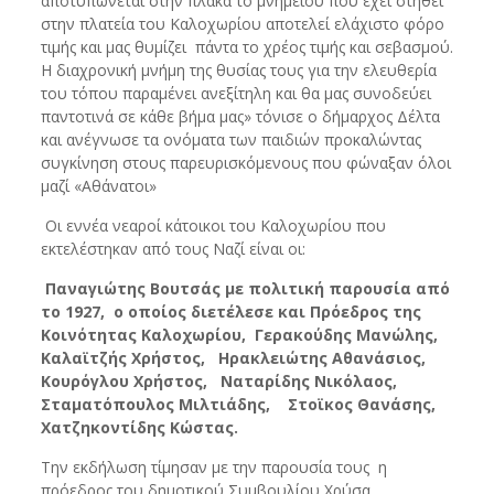
αποτυπώνεται στην πλάκα το μνημείου που έχει στηθεί
στην πλατεία του Καλοχωρίου αποτελεί ελάχιστο φόρο
τιμής και μας θυμίζει πάντα το χρέος τιμής και σεβασμού.
Η διαχρονική μνήμη της θυσίας τους για την ελευθερία
του τόπου παραμένει ανεξίτηλη και θα μας συνοδεύει
παντοτινά σε κάθε βήμα μας» τόνισε ο δήμαρχος Δέλτα
και ανέγνωσε τα ονόματα των παιδιών προκαλώντας
συγκίνηση στους παρευρισκόμενους που φώναξαν όλοι
μαζί «Αθάνατοι»
Οι εννέα νεαροί κάτοικοι του Καλοχωρίου που
εκτελέστηκαν από τους Ναζί είναι οι:
Παναγιώτης Βουτσάς με πολιτική παρουσία από
το 1927, ο οποίος διετέλεσε και Πρόεδρος της
Κοινότητας Καλοχωρίου, Γερακούδης Μανώλης,
Καλαϊτζής Χρήστος, Ηρακλειώτης Αθανάσιος,
Κουρόγλου Χρήστος, Ναταρίδης Νικόλαος,
Σταματόπουλος Μιλτιάδης, Στοϊκος Θανάσης,
Χατζηκοντίδης Κώστας.
Την εκδήλωση τίμησαν με την παρουσία τους η
πρόεδρος του δημοτικού Συμβουλίου Χρύσα