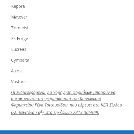
Keppra
Matever
Zomarist
Ex Forge
Eucreas
Cymbalta
Atrost
Vastarel
Οι ενδιαφερόμενοι για χορήγηση φαρμάκων μπορούν να
απευθύνονται στη φαρμακοποιό του Κοινωνικού
Φαρμακείου Ρένα Τσιτουρίδου, που εδρεύει στο ΚΕΠ Σίνδου
Α
(Ελ. Βενιζέλου 6
), στο τηλέφωνο 2313 305909.