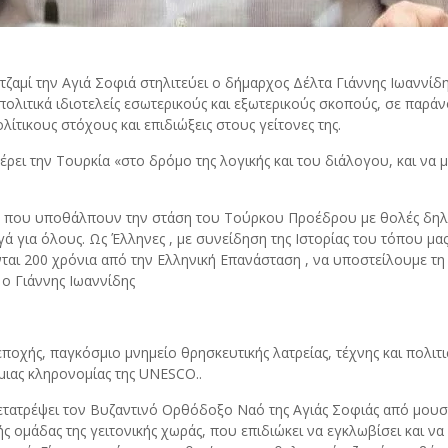
ζαμί την Αγιά Σοφιά στηλιτεύει ο δήμαρχος Δέλτα Γιάννης Ιωαννίδ
α πολιτικά ιδιοτελείς εσωτερικούς και εξωτερικούς σκοπούς, σε παρ
ίτικους στόχους και επιδιώξεις στους γείτονες της.
ρει την Τουρκία «στο δρόμο της λογικής και του διάλογου, και να 
, που υποθάλπουν την στάση του Τούρκου Προέδρου με θολές δηλώσ
ά για όλους. Ως Έλληνες , με συνείδηση της Ιστορίας του τόπου μας
ται 200 χρόνια από την Ελληνική Επανάσταση , να υποστείλουμε τη 
 ο Γιάννης Ιωαννίδης
εποχής, παγκόσμιο μνημείο θρησκευτικής λατρείας, τέχνης και πολι
ιας κληρονομίας της UNESCO..
τατρέψει τον Βυζαντινό Ορθόδοξο Ναό της Αγιάς Σοφιάς από μουσεί
ής ομάδας της γειτονικής χωράς, που επιδιώκει να εγκλωβίσει και ν