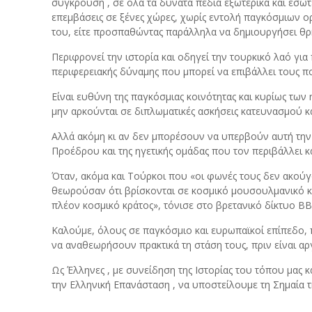
σύγκρουση , σε όλα τα δυνατά πεδία εξωτερικά και εσωτε
επεμβάσεις σε ξένες χώρες, χωρίς εντολή παγκόσμιων ορ
του, είτε προσπαθώντας παράλληλα να δημιουργήσει θρ
Περιφρονεί την ιστορία και οδηγεί την τουρκικό λαό γι
περιφερειακής δύναμης που μπορεί να επιβάλλει τους πολ
Είναι ευθύνη της παγκόσμιας κοινότητας και κυρίως των
μην αρκούνται σε διπλωματικές ασκήσεις κατευνασμού κα
Αλλά ακόμη κι αν δεν μπορέσουν να υπερβούν αυτή την 
Προέδρου και της ηγετικής ομάδας που τον περιβάλλει κα
Όταν, ακόμα και Τούρκοι που «οι φωνές τους δεν ακούγ
θεωρούσαν ότι βρίσκονται σε κοσμικό μουσουλμανικό κρ
πλέον κοσμικό κράτος», τόνισε στο βρετανικό δίκτυο BB
Καλούμε, όλους σε παγκόσμιο και ευρωπαϊκοί επίπεδο,
να αναθεωρήσουν πρακτικά τη στάση τους, πριν είναι αρ
Ως Έλληνες , με συνείδηση της Ιστορίας του τόπου μας 
την Ελληνική Επανάσταση , να υποστείλουμε τη Σημαία τη