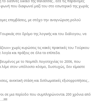
το διεθνές δίκαιο της θάλασσας , είτε τις παράνομες
ή φωνή που διαφωνεί μαζί του στο εσωτερικό της χωράς
άνομες επεμβάσεις, με στόχο την αναγνώριση ρολού
Τουρκιάς στο δρόμο της λογικής και του διάλογου, να
ζουν» χωρίς κυρώσεις τις κακές πρακτικές του Τούρκου
 λογία και πράξεις σε όλα τα επίπεδα.
αβευμένος με το Νομπέλ Λογοτεχνίας το 2006, που
να λέμε στον υπόλοιπο κόσμο, δυστυχώς, δεν είμαστε
ς, ανεκτική στάση και διπλωματικές εξισορροπήσεις ,
μένοι σε μια περίοδο που συμπληρώνονται 200 χρόνια από
!!!!!