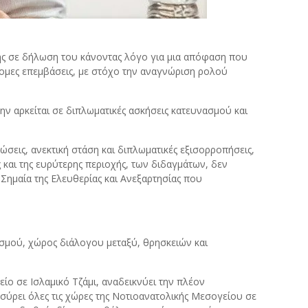
ης σε δήλωση του κάνοντας λόγο για μια απόφαση που
άνομες επεμβάσεις, με στόχο την αναγνώριση ρολού
μην αρκείται σε διπλωματικές ασκήσεις κατευνασμού και
εις, ανεκτική στάση και διπλωματικές εξισορροπήσεις,
 και της ευρύτερης περιοχής, των διδαγμάτων, δεν
Σημαία της Ελευθερίας και Ανεξαρτησίας που
τισμού, χώρος διάλογου μεταξύ, θρησκειών και
ο σε Ισλαμικό Τζάμι, αναδεικνύει την πλέον
α σύρει όλες τις χώρες της Νοτιοανατολικής Μεσογείου σε