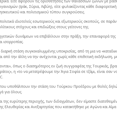
ρικά. Είτε αφορούν τις οριοθετήσεις των θαλασσιών ζωνών με βάση 
γανισμών (Ιράκ, Σύρια, Λιβύη), είτε φυλακίζοντας κάθε διαφορετικ
ησκευτικού και πολιτισμικού τύπου συγκρούσεις.
α πολιτικά ιδιοτελείς εσωτερικούς και εξωτερικούς σκοπούς, σε παρ
ίτικους στόχους και επιδιώξεις στους γείτονες της.
 ηγετικών δυνάμεων να επιβάλλουν στην πράξη, την επαναφορά της 
ι ισορροπίας.
διαρκή στάση συγκεκαλυμμένης υποκρισίας, από τη μια να «καταδικά
ι από την άλλη να την ανέχονται χωρίς κάθε επιθετική εκδήλωση, με
ονται», όπως ο διασημότερος εν ζωή συγγραφέας της Τουρκιάς, βρ
άτος», η «το να μετατρέψουμε την Άγια Σοφία σε τζάμι, είναι σαν 
C.
 που υποθάλπουν την στάση του Τούρκου Προέδρου με θολές δηλώσει
γά για όλους.
και της ευρύτερης περιοχής, των διδαγμάτων, δεν είμαστε διατεθει
ς Ελευθερίας και Ανεξαρτησίας που κατακτήθηκε με Αγώνα και Αίμα ….