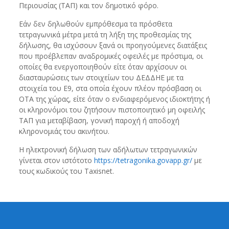
Περιουσίας (ΤΑΠ) και τον δημοτικό φόρο.
Εάν δεν δηλωθούν εμπρόθεσμα τα πρόσθετα
τετραγωνικά μέτρα μετά τη λήξη της προθεσμίας της
δήλωσης, θα ισχύσουν ξανά οι προηγούμενες διατάξεις
που προέβλεπαν αναδρομικές οφειλές με πρόστιμα, οι
οποίες θα ενεργοποιηθούν είτε όταν αρχίσουν οι
διασταυρώσεις των στοιχείων του ΔΕΔΔΗΕ με τα
στοιχεία του Ε9, στα οποία έχουν πλέον πρόσβαση οι
ΟΤΑ της χώρας, είτε όταν ο ενδιαφερόμενος ιδιοκτήτης ή
οι κληρονόμοι του ζητήσουν πιστοποιητικό μη οφειλής
ΤΑΠ για μεταβίβαση, γονική παροχή ή αποδοχή
κληρονομιάς του ακινήτου.
Η ηλεκτρονική δήλωση των αδήλωτων τετραγωνικών
γίνεται στον ιστότοτο
https://tetragonika.govapp.gr/
με
τους κωδικούς του Taxisnet.