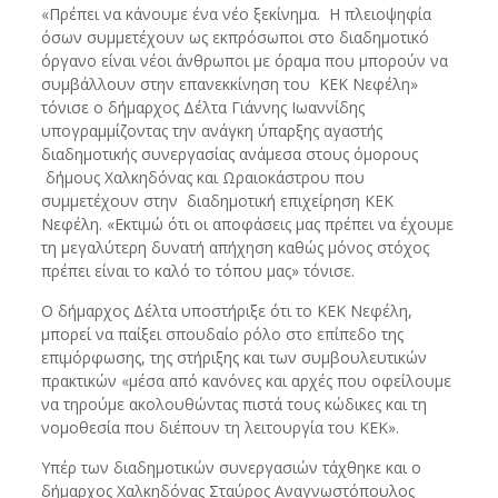
«Πρέπει να κάνουμε ένα νέο ξεκίνημα. Η πλειοψηφία
όσων συμμετέχουν ως εκπρόσωποι στο διαδημοτικό
όργανο είναι νέοι άνθρωποι με όραμα που μπορούν να
συμβάλλουν στην επανεκκίνηση του ΚΕΚ Νεφέλη»
τόνισε ο δήμαρχος Δέλτα Γιάννης Ιωαννίδης
υπογραμμίζοντας την ανάγκη ύπαρξης αγαστής
διαδημοτικής συνεργασίας ανάμεσα στους όμορους
δήμους Χαλκηδόνας και Ωραιοκάστρου που
συμμετέχουν στην διαδημοτική επιχείρηση ΚΕΚ
Νεφέλη. «Εκτιμώ ότι οι αποφάσεις μας πρέπει να έχουμε
τη μεγαλύτερη δυνατή απήχηση καθώς μόνος στόχος
πρέπει είναι το καλό το τόπου μας» τόνισε.
Ο δήμαρχος Δέλτα υποστήριξε ότι το ΚΕΚ Νεφέλη,
μπορεί να παίξει σπουδαίο ρόλο στο επίπεδο της
επιμόρφωσης, της στήριξης και των συμβουλευτικών
πρακτικών «μέσα από κανόνες και αρχές που οφείλουμε
να τηρούμε ακολουθώντας πιστά τους κώδικες και τη
νομοθεσία που διέπουν τη λειτουργία του ΚΕΚ».
Υπέρ των διαδημοτικών συνεργασιών τάχθηκε και ο
δήμαρχος Χαλκηδόνας Σταύρος Αναγνωστόπουλος