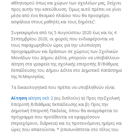
αθλητισμού όπως και χώρων των σχολείων μας, δείχνει
προς αυτήν την κατεύθυνση. Όμως αυτό πρέπει να γίνει
μέσα από ένα θεσμικό πλαίσιο που θα προσφέρει
ασφάλεια στους μαθητές και τους δημότες”.
Συγκεκριμένα από τις 5 Αυγούστου 2020 έως και τις 4
Σεπτεμβρίου 2020, οι φορείς που ενδιαφέρονται να
τους παραχωρηθούν ώρες για την υλοποίηση
προγραμμάτων και δράσεων σε χώρους των Σχολικών
Μονάδων του Δήμου Δέλτα, μπορούν να υποβάλλουν
αίτηση στα γραφεία της σχολικής επιτροπής Β’/Βάθμιας
Εκπαίδευσης του Δήμου Δέλτα στο Δημοτικό Κατάστημα
της Ν.Μαγνησίας.
Τα δικαιολογητικά που πρέπει να υποβληθούν είναι:
Αίτηση
αίτηση σελ 2
(εις διπλούν) α) Προς τηνΣχολική
Επιτροπή Β/Βάθμιας Εκπαίδευσης και β) Προς την
Δημοτική Επιτροπή Παιδείας, όπου θα αναγράφεται το
πρόγραμμα που προτίθενται να εφαρμόσουν
(περιεχόμενο, διάρκεια) και τις προτεινόμενες ημέρες και
ώρες που απαιτούνται. * (επισυνάπτεται στο τέλος του