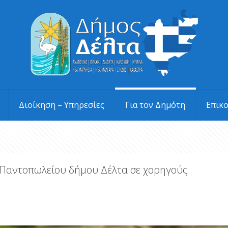
Διοίκηση – Υπηρεσίες
Για τον Δημότη
Επικ
 Παντοπωλείου δήμου Δέλτα σε χορηγούς