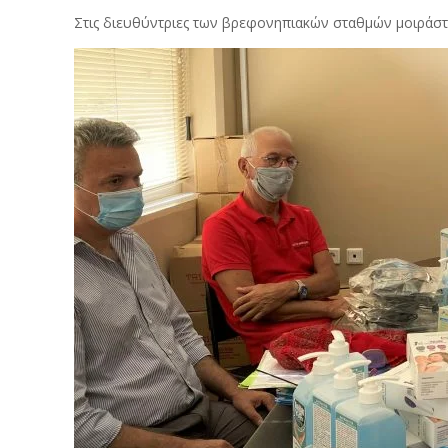
Στις διευθύντριες των βρεφονηπιακών σταθμών μοιράστη