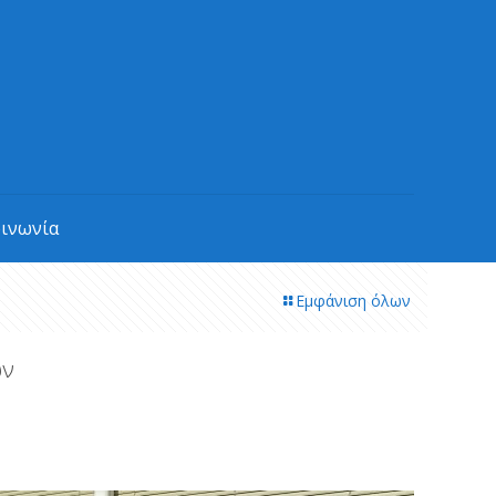
οινωνία
Εμφάνιση όλων
ών