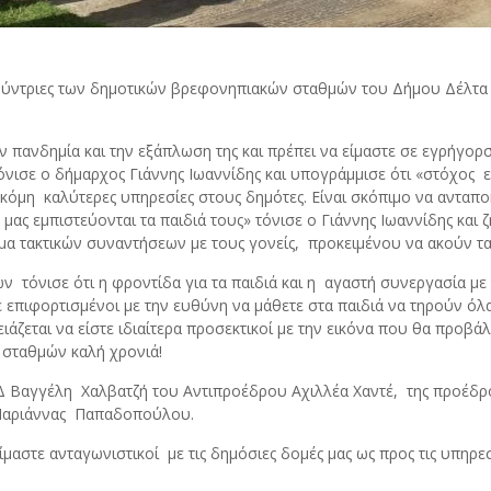
θύντριες των δημοτικών βρεφονηπιακών σταθμών του Δήμου Δέλτα εν
 πανδημία και την εξάπλωση της και πρέπει να είμαστε σε εγρήγορσ
τόνισε ο δήμαρχος Γιάννης Ιωαννίδης και υπογράμμισε ότι «στόχος 
όμη καλύτερες υπηρεσίες στους δημότες. Είναι σκόπιμο να ανταποκ
 μας εμπιστεύονται τα παιδιά τους» τόνισε ο Γιάννης Ιωαννίδης και 
 τακτικών συναντήσεων με τους γονείς, προκειμένου να ακούν τα 
τόνισε ότι η φροντίδα για τα παιδιά και η αγαστή συνεργασία με τ
επιφορτισμένοι με την ευθύνη να μάθετε στα παιδιά να τηρούν όλα τ
ιάζεται να είστε ιδιαίτερα προσεκτικοί με την εικόνα που θα προβά
ν σταθμών καλή χρονιά!
 Βαγγέλη Χαλβατζή του Αντιπροέδρου Αχιλλέα Χαντέ, της προέδ
 Μαριάννας Παπαδοπούλου.
είμαστε ανταγωνιστικοί με τις δημόσιες δομές μας ως προς τις υπ