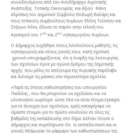
συνοδευόμενος από τον Αντιδήμαρχο Αγροτικής
Ανάπτυξης Τοπικής Οικονομίας και Αξιού Φάνη
Αλμπάνη τον Δημοτικό Σύμβολο Θοδωρή Βαλάρη και
τους τοπικούς συμβούλους Κυμίνων Ελένη Τούσιου και
Στέργιο Κότα, έδωσε το παρόν στην τελετή του
ου
ου
Αγιασμού του 1
και 2
νηπιαγωγείου Κυμίνων.
Ο Δήμαρχος ευχήθηκε στους λιλιπούτιους μαθητές, τις
νηπιαγωγούς και στους γονείς τους καλή σχολική
χρονιά υπογραμμίζοντας ότι η έναρξη της λειτουργίας
των σχολείων έγινε με αγώνα δρόμου της δημοτικής
αρχής που μόλις το απόγευμα της Κυριακής παρέλαβε
και διένειμε τις μάσκες στα περισσότερα σχολεία.
«Παρά τις όποιες καθυστερήσεις του υπουργείου
Παιδείας , που θα μπορούσε να σχεδιάσει και να
υλοποιήσει νωρίτερα ώστε όλα να είναι έτοιμα έγκαιρα
για το άνοιγμα των σχολείων, εμείς καταφέραμε να
είμαστε έτοιμοι για το πρώτο κουδούνι σε όλες τις
βαθμίδες της εκπαίδευσης στο δήμο Δέλτα» τόνισε ο
Δήμαρχος και συμπλήρωσε ότι οι εκπαιδευτικοί και οι
γονείς πλήρωσαν το μάρμαρο των καθυστερήσεων της