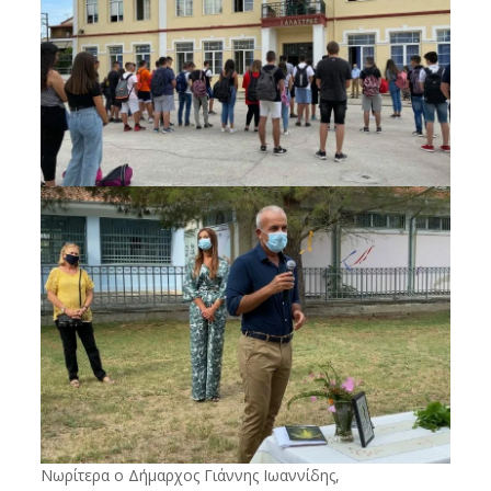
Νωρίτερα ο Δήμαρχος Γιάννης Ιωαννίδης,