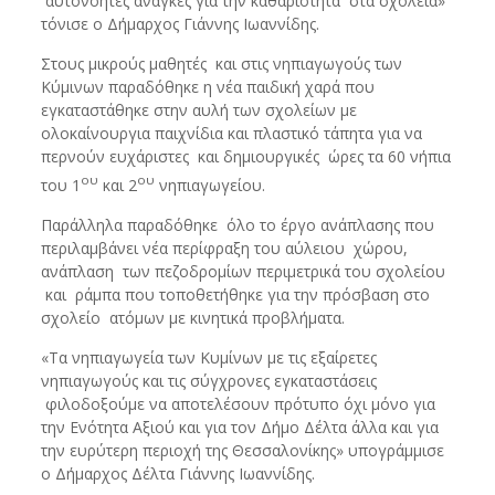
αυτονόητες ανάγκες για την καθαριότητα στα σχολεία»
τόνισε ο Δήμαρχος Γιάννης Ιωαννίδης.
Στους μικρούς μαθητές και στις νηπιαγωγούς των
Κύμινων παραδόθηκε η νέα παιδική χαρά που
εγκαταστάθηκε στην αυλή των σχολείων με
ολοκαίνουργια παιχνίδια και πλαστικό τάπητα για να
περνούν ευχάριστες και δημιουργικές ώρες τα 60 νήπια
ου
ου
του 1
και 2
νηπιαγωγείου.
Παράλληλα παραδόθηκε όλο το έργο ανάπλασης που
περιλαμβάνει νέα περίφραξη του αύλειου χώρου,
ανάπλαση των πεζοδρομίων περιμετρικά του σχολείου
και ράμπα που τοποθετήθηκε για την πρόσβαση στο
σχολείο ατόμων με κινητικά προβλήματα.
«Τα νηπιαγωγεία των Κυμίνων με τις εξαίρετες
νηπιαγωγούς και τις σύγχρονες εγκαταστάσεις
φιλοδοξούμε να αποτελέσουν πρότυπο όχι μόνο για
την Ενότητα Αξιού και για τον Δήμο Δέλτα άλλα και για
την ευρύτερη περιοχή της Θεσσαλονίκης» υπογράμμισε
ο Δήμαρχος Δέλτα Γιάννης Ιωαννίδης.