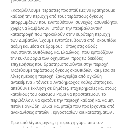
«Καταβάλλουμε τεράστιες προσπάθειες να κρατήσουμε
καθαρή την περιοχή από τους τεράστιους όγκους
απορριμμάτων που εναποθέτουν συνεχώς ασυνείδητοι
χωρίς να λαμβάνουν υπόψη την περιβαλλοντική
καταστροφή που προκαλούν στην ευρύτερη περιοχή
των Διαβατών. Έχουμε εντοπίσει βουνά από σκουπίδια
ακόμη και μέσα σε δρόμους , όπως στις οδούς
Κωνσταντινουπόλεως, και Ελαιώνος, που εμποδίζουν
την κυκλοφορία των οχημάτων προς τις δεκάδες
επιχειρήσεις που δραστηριοποιούνται στην περιοχή.
Μαζεύουμε τεράστιους όγκους σκουπιδιών και μέσα σε
λίγες ημέρες η περιοχή ξαναγεμίζει από ογκώδη
αντικείμενα » τόνισε ο Αντιδήμαρχος Καθαριότητας και
απεύθυνε έκκληση σε δημότες, επιχειρηματίες και στους
κατοίκους του οικισμού Ρομά να προστατεύουν το
περιβάλλον, να κρατάνε την περιοχή καθαρή και να μην
πετάνε ογκώδη υλικά και μπάζα που προέρχονται από
ανακαινίσεις σπιτιών , εργοστασίων και καταστημάτων .
Πριν από λίγους μήνες, η περιοχή γύρω από τον