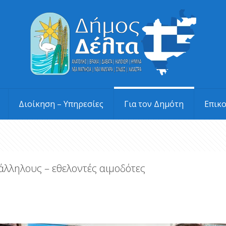
Διοίκηση – Υπηρεσίες
Για τον Δημότη
Επικ
άλληλους – εθελοντές αιμοδότες