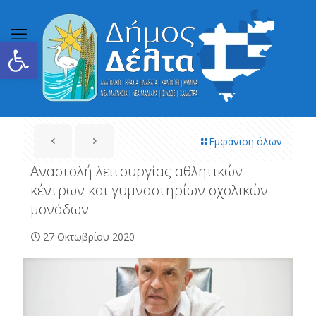
Ανοίξτε τη γραμμή εργαλείων
Εμφάνιση όλων
Αναστολή λειτουργίας αθλητικών
κέντρων και γυμναστηρίων σχολικών
μονάδων
27 Οκτωβρίου 2020