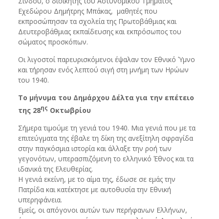
Σίνδου, ο διοικητής του Αστυνομικού Τμήματος
Εχεδώρου Δημήτρης Μπάκας, μαθητές που
εκπροσώπησαν τα σχολεία της Πρωτοβάθμιας και
Δευτεροβάθμιας εκπαίδευσης και εκπρόσωπος του
σώματος προσκόπων.
Οι λιγοστοί παρευρισκόμενοι έψαλαν τον Εθνικό Ύμνο
και τήρησαν ενός λεπτού σιγή στη μνήμη των Ηρώων
του 1940.
Το μήνυμα του Δημάρχου Δέλτα για την επέτειο
ης
της 28
Οκτωβρίου
Σήμερα τιμούμε τη γενιά του 1940. Μια γενιά που με τα
επιτεύγματα της έβαλε τη δίκη της ανεξίτηλη σφραγίδα
στην παγκόσμια ιστορία και άλλαξε την ροή των
γεγονότων, υπερασπιζόμενη το ελληνικό Έθνος και τα
ιδανικά της Ελευθερίας.
Η γενιά εκείνη, με το αίμα της, έδωσε σε εμάς την
Πατρίδα και κατέκτησε με αυτοθυσία την Εθνική
υπερηφάνεια.
Εμείς, οι απόγονοι αυτών των περήφανων Ελλήνων,