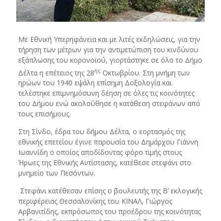
Με Εθνική Υπερηφάνεια και με λιτές εκδηλώσεις, για την
τήρηση των μέτρων για την αντιμετώπιση του κινδύνου
εξάπλωσης του κορονοϊού, γιορτάστηκε σε όλο το Δήμο
ης
Δέλτα η επέτειος της 28
Οκτωβρίου. Στη μνήμη των
ηρώων του 1940 εψάλη επίσημη Δοξολογία και
τελέστηκε επιμνημόσυνη δέηση σε όλες τις κοινότητες
του Δήμου ενώ ακολούθησε η κατάθεση στεφάνων από
τους επισήμους.
Στη Σίνδο, έδρα του δήμου Δέλτα, ο εορτασμός της
εθνικής επετείου έγινε παρουσία του Δημάρχου Γιάννη
Ιωαννίδη ο οποίος αποδίδοντας φόρο τιμής στους
Ήρωες της Εθνικής Αντίστασης, κατέθεσε στεφάνι στο
μνημείο των Πεσόντων.
Στεφάνι κατέθεσαν επίσης ο βουλευτής της Β’ εκλογικής
περιφέρειας Θεσσαλονίκης του ΚΙΝΑΛ, Γιώργος
Αρβανιτίδης, εκπρόσωπος του προέδρου της κοινότητας