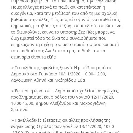
Γυμνάσιο (εφηβεία), το Πανεπιστήμιο, την ενηλικίωση.
Ποιες αλλαγές περνά το παιδί και κατ’επέκταση η
οικογένεια, κατά την μετάβασή του από τη μια σχολική
βαθμίδα στην άλλη; Πώς μπορεί ο γονιός να σταθεί στις
σημαντικές μεταβάσεις στη ζωή του παιδιού του ώστε να
το διευκολύνει και να το υποστηρίξει; Πώς μπορεί να
διαχειριστεί τόσο τα δικά του συναισθήματα που
επηρεάζουν τη σχέση του με το παιδί του όσο και αυτά
του παιδιού του; Αναλυτικότερα, τα διαδικτυακά
σεμινάρια είναι τα εξής:
➢Το ταξίδι της εφηβείας ξεκινά: Η μετάβαση από το
Δημοτικό στο Γυμνάσιο 10/11/2020, 10:00-12:00,
Λαγουμάκη Αθηνά και Μαζηρίδου Εύα
➢Έφτασε η ώρα του… Δημοτικού σχολείου! Ανησυχίες,
προβληματισμοί και ο ρόλος του γονιού 12/11/2020,
10:00-12:00, Δήμου Αλεξάνδρα και Μακρογιάννη
Χριστίνα.
➢Πανελλαδικές εξετάσεις και άλλες προκλήσεις της
ενηλικίωσης: Ο ρόλος των γονέων 13/11/2020, 10:00
-12:00, Ζουντουρίδου Βασιλική και Μαρόγλου Φωτεινή.