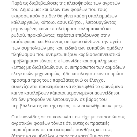
Παρά τις διαβεβαιώσεις της πλειοψηφίας των αγροτών
του Δήμου μας και όλων των φορέων που τους
εκπροσωπούν ότι δεν θα γίνει καύση υπολειμμάτων
καλλιεργειών, κάποιοι ασυνείδητοι , λειτουργώντας
μεμονωμένα, καίνε υπολείμματα καλαμποκιού και
ρυζιού, προκαλώντας τεράστια επιβάρυνση στην
ατμόσφαιρα και θέτοντας σε άμεσο κίνδυνο την υγεία
των συμπολιτών μας και ειδικά των ευπαθών ομάδων
πληθυσμού που αντιμετωπίζουν καρδιοαναπνευστικά
προβλήματα» τόνισε ο κ Ιωαννίδης και συμπλήρωσε:
«Όπως με διαβεβαιώνουν οι εκπρόσωποι των αρμόδιων
ελεγκτικών μηχανισμών, ήδη καταλογίστηκαν τα πρώτα
πρόστιμα προς τους παραβάτες ενώ οι έλεγχοι
συνεχίζονται προκειμένου να εξαλειφθεί το φαινόμενο
και να καταλάβουν κάποιοι μεμονωμένοι ασυνείδητοι
ότι δεν μπορούν να λειτουργούν σε βάρος του
περιβάλλοντος και της υγείας των συνανθρώπων μας».
Ο κ Ιωαννίδης σε επικοινωνία που είχε με εκπροσώπους
αγροτικών φορέων τόνισε ότι αυτές οι πρακτικές
παραπέμπουν σε τριτοκοσμικές συνθήκες και τους
ζήτησε να συμβάλλουν προς την κατεύθυνση της