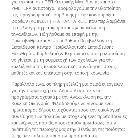
για έγκριση στο ΠΕΠ Κεντρικής Μακεδονίας και στο
ΥΜΕΠΕΡΑ αντίστοιχα. Δρομολογούμε την υλοποίηση
της προγραμματικής σύμβασης με την κοινοπραξία
φορέων (ΚΟΙΝΣΕΠ) «ΤΑ ΠΑΝΤΑ RE-», που περιλαμβάνει
τη συλλογή τη μεταφορά και την ανακύκλωση
τηγανέλαιων. Ήδη ήρθαμε σε επαφή με την
Πρωτοβάθμια και Δευτεροβάθμια Περιβαλλοντική
Εκπαίδευση Κέντρο Περιβαλλοντικής Εκπαίδευσης
Ελευθερίου Κορδελιού & Βερτίσκου ώστε η υλοποίηση
να γίνεται με τη συμμετοχή των σχολείων για την
καλλιέργεια της περιβαλλοντικής συνείδησης στους
μαθητές και κατ’ επέκταση στην τοπική κοινωνία.
Παράλληλα είναι σε πλήρη εξέλιξη μια σειρά ενεργειών
για την συμμετοχή του Δήμου Δέλτα σε νέα
προγράμματα σχετικά με την Ανακύκλωση και την
Κυκλική Οικονομία. Φιλοδοξούμε να γίνουμε ένας
πρωτοπόρος δήμος ενισχύοντας τόσο την οικολογική
συνείδηση των πολιτών με στοχευόμενες πρωτοβουλίες
και ενέργειες που θα αποσκοπούν πρωτίστως στην
ανάπτυξη της περιοχής μας στην βελτίωση της ποιότητας
ζωής των πολιτών και στην προστασία του