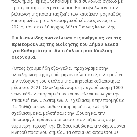
πανδημίας, εμείς υλοποιούμε ένα συνολικό σχέδιο με
προτεραιότητες ενεργειών που θα συμβάλλουν στην
βελτίωση της ποιότητας ζωής των κατοίκων μας καθώς
και στη μείωση του λειτουργικού κόστους εντός του
2021», τόνισε ο Δήμαρχος Δέλτα Γιάννης Ιωαννίδης.
Ο κ Ιωαννίδης ανακοίνωσε τις ενέργειες και τις
πρωτοβουλίες της διοίκησης του Δήμου Δέλτα
για Καθαριότητα- Ανακύκλωση και Κυκλική
Οικονομία.
«Όπως έχουμε ήδη εξαγγείλει προχωράμε στην
ολοκλήρωση της αγοράς μηχανοκίνητου εξοπλισμού για
την ενίσχυση του στόλου της υπηρεσίας καθαριότητας
μέσα στο 2021. Ολοκληρώνουμε την αγορά ακόμη 1000
νέων κάδων απορριμμάτων και ανταλλακτικών για την
επισκευή των υφιστάμενων. Σχεδιάσαμε την προμήθεια
14 βυθιζόμενων κάδων απορριμμάτων, ενώ ήδη
σχεδιάσαμε και μελετήσαμε την ίδρυση και την
δημιουργία πράσινου σημείου στον δήμο μας στην
ευρύτερη περιοχή της Σίνδου, καθώς και την δημιουργία
κινητού πράσινου σημείου τα οποία θα καταθέσουμε