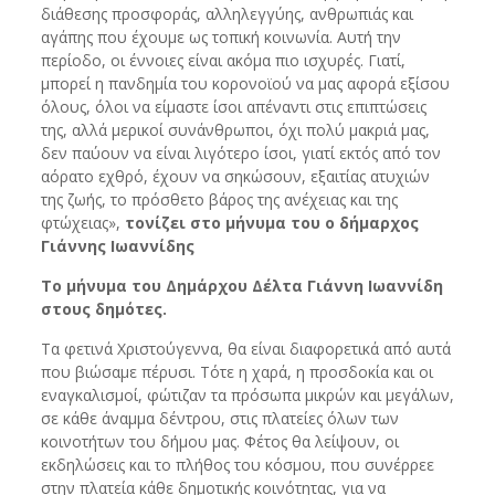
διάθεσης προσφοράς, αλληλεγγύης, ανθρωπιάς και
αγάπης που έχουμε ως τοπική κοινωνία. Αυτή την
περίοδο, οι έννοιες είναι ακόμα πιο ισχυρές. Γιατί,
μπορεί η πανδημία του κορονοϊού να μας αφορά εξίσου
όλους, όλοι να είμαστε ίσοι απέναντι στις επιπτώσεις
της, αλλά μερικοί συνάνθρωποι, όχι πολύ μακριά μας,
δεν παύουν να είναι λιγότερο ίσοι, γιατί εκτός από τον
αόρατο εχθρό, έχουν να σηκώσουν, εξαιτίας ατυχιών
της ζωής, το πρόσθετο βάρος της ανέχειας και της
φτώχειας»,
τονίζει στο μήνυμα του ο δήμαρχος
Γιάννης Ιωαννίδης
Το μήνυμα του Δημάρχου Δέλτα Γιάννη Ιωαννίδη
στους δημότες.
Τα φετινά Χριστούγεννα, θα είναι διαφορετικά από αυτά
που βιώσαμε πέρυσι. Τότε η χαρά, η προσδοκία και οι
εναγκαλισμοί, φώτιζαν τα πρόσωπα μικρών και μεγάλων,
σε κάθε άναμμα δέντρου, στις πλατείες όλων των
κοινοτήτων του δήμου μας. Φέτος θα λείψουν, οι
εκδηλώσεις και το πλήθος του κόσμου, που συνέρρεε
στην πλατεία κάθε δημοτικής κοινότητας, για να