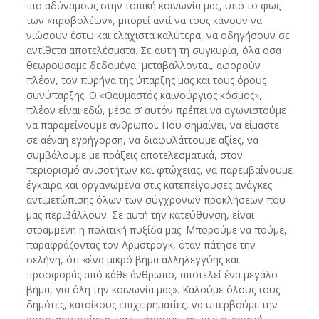
πιο αδύναμους στην τοπική κοινωνία μας, υπό το φως
των «προβολέων», μπορεί αντί να τους κάνουν να
νιώσουν έστω και ελάχιστα καλύτερα, να οδηγήσουν σε
αντίθετα αποτελέσματα. Σε αυτή τη συγκυρία, όλα όσα
θεωρούσαμε δεδομένα, μεταβάλλονται, αφορούν
πλέον, τον πυρήνα της ύπαρξης μας και τους όρους
συνύπαρξης. Ο «Θαυμαστός καινούργιος κόσμος»,
πλέον είναι εδώ, μέσα σ’ αυτόν πρέπει να αγωνιστούμε
να παραμείνουμε άνθρωποι. Που σημαίνει, να είμαστε
σε αέναη εγρήγορση, να διαφυλάττουμε αξίες, να
συμβάλουμε με πράξεις αποτελεσματικά, στον
περιορισμό ανισοτήτων και φτώχειας, να παρεμβαίνουμε
έγκαιρα και οργανωμένα στις κατεπείγουσες ανάγκες
αντιμετώπισης όλων των σύγχρονων προκλήσεων που
μας περιβάλλουν. Σε αυτή την κατεύθυνση, είναι
στραμμένη η πολιτική πυξίδα μας. Μπορούμε να πούμε,
παραφράζοντας τον Αρμστρογκ, όταν πάτησε την
σελήνη, ότι «ένα μικρό βήμα αλληλεγγύης και
προσφοράς από κάθε άνθρωπο, αποτελεί ένα μεγάλο
βήμα, για όλη την κοινωνία μας». Καλούμε όλους τους
δημότες, κατοίκους επιχειρηματίες, να υπερβούμε την