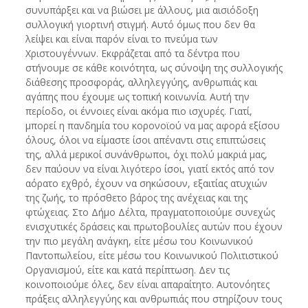
συνυπάρξει και να βιώσει με άλλους, μια αισιόδοξη
συλλογική γιορτινή στιγμή. Αυτό όμως που δεν θα
λείψει και είναι παρόν είναι το πνεύμα των
Χριστουγέννων. Εκφράζεται από τα δέντρα που
στήνουμε σε κάθε κοινότητα, ως σύνοψη της συλλογικής
διάθεσης προσφοράς, αλληλεγγύης, ανθρωπιάς και
αγάπης που έχουμε ως τοπική κοινωνία. Αυτή την
περίοδο, οι έννοιες είναι ακόμα πιο ισχυρές. Γιατί,
μπορεί η πανδημία του κορονοϊού να μας αφορά εξίσου
όλους, όλοι να είμαστε ίσοι απέναντι στις επιπτώσεις
της, αλλά μερικοί συνάνθρωποι, όχι πολύ μακριά μας,
δεν παύουν να είναι λιγότερο ίσοι, γιατί εκτός από τον
αόρατο εχθρό, έχουν να σηκώσουν, εξαιτίας ατυχιών
της ζωής, το πρόσθετο βάρος της ανέχειας και της
φτώχειας. Στο Δήμο Δέλτα, πραγματοποιούμε συνεχώς
ενισχυτικές δράσεις και πρωτοβουλίες αυτών που έχουν
την πιο μεγάλη ανάγκη, είτε μέσω του Κοινωνικού
Παντοπωλείου, είτε μέσω του Κοινωνικού Πολιτιστικού
Οργανισμού, είτε και κατά περίπτωση. Δεν τις
κοινοποιούμε όλες, δεν είναι απαραίτητο. Αυτονόητες
πράξεις αλληλεγγύης και ανθρωπιάς που στηρίζουν τους