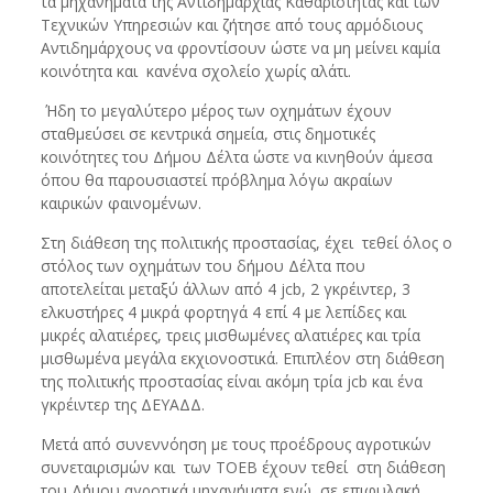
τα μηχανήματα της Αντιδημαρχίας Καθαριότητας και των
Τεχνικών Υπηρεσιών και ζήτησε από τους αρμόδιους
Αντιδημάρχους να φροντίσουν ώστε να μη μείνει καμία
κοινότητα και κανένα σχολείο χωρίς αλάτι.
Ήδη το μεγαλύτερο μέρος των οχημάτων έχουν
σταθμεύσει σε κεντρικά σημεία, στις δημοτικές
κοινότητες του Δήμου Δέλτα ώστε να κινηθούν άμεσα
όπου θα παρουσιαστεί πρόβλημα λόγω ακραίων
καιρικών φαινομένων.
Στη διάθεση της πολιτικής προστασίας, έχει τεθεί όλος ο
στόλος των οχημάτων του δήμου Δέλτα που
αποτελείται μεταξύ άλλων από 4 jcb, 2 γκρέιντερ, 3
ελκυστήρες 4 μικρά φορτηγά 4 επί 4 με λεπίδες και
μικρές αλατιέρες, τρεις μισθωμένες αλατιέρες και τρία
μισθωμένα μεγάλα εκχιονοστικά. Επιπλέον στη διάθεση
της πολιτικής προστασίας είναι ακόμη τρία jcb και ένα
γκρέιντερ της ΔΕΥΑΔΔ.
Μετά από συνεννόηση με τους προέδρους αγροτικών
συνεταιρισμών και των ΤΟΕΒ έχουν τεθεί στη διάθεση
του Δήμου αγροτικά μηχανήματα ενώ σε επιφυλακή