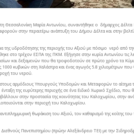
η Θεσσαλονίκη Μαρία Αντωνίου, συναντήθηκε ο δήμαρχος Δέλτα Γ
αφορούν στην περαιτέρω ανάπτυξη του Δήμου Δέλτα και στην βελτί
μα της υδροδότησης της περιοχής του Αξιού με πόσιμο νερό από τη
ηκε στο τρέχον ΕΣΠΑ της ΠΚΜ. Εξήγησε στην κυρία Αντωνίου τις λε
σίων και δεξαμενών που θα τροφοδοτούν σε πρώτο χρόνο τα Κύμινα
1000 κυβικών στη Χαλάστρα και ένας αγωγός 5.8 χιλιομέτρων που θ
αροχή του νερού.
ι στους αρμόδιους Υπουργούς Υποδομών και Μεταφορών το αίτημα τ
 ένταξη της ευρύτερης περιοχής σε ένα Ειδικό Χωρικό Σχέδιο, που
άλλουν στην προστασία της κοινότητας του Καλοχωρίου, στην ανάπ
ιοποιούνται στην περιοχή του Καλοχωρίου.
ην αντιπλημμυρική θωράκιση του Αξιού, τον καθαρισμό της κοίτης 
ου Διεθνούς Πανεπιστημίου (πρώην Αλεξάνδρειο ΤΕΙ) με την Σιδηρ