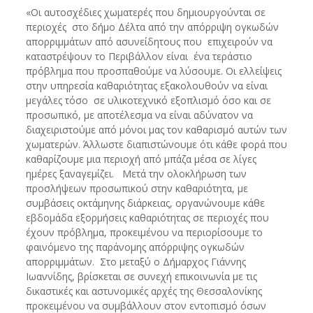
«Οι αυτοσχέδιες χωματερές που δημιουργούνται σε
περιοχές στο δήμο Δέλτα από την απόρριψη ογκωδών
απορριμμάτων από ασυνείδητους που επιχειρούν να
καταστρέψουν το Περιβάλλον είναι ένα τεράστιο
πρόβλημα που προσπαθούμε να λύσουμε. Οι ελλείψεις
στην υπηρεσία καθαριότητας εξακολουθούν να είναι
μεγάλες τόσο σε υλικοτεχνικό εξοπλισμό όσο και σε
προσωπικό, με αποτέλεσμα να είναι αδύνατον να
διαχειριστούμε από μόνοι μας τον καθαρισμό αυτών των
χωματερών. Άλλωστε διαπιστώνουμε ότι κάθε φορά που
καθαρίζουμε μια περιοχή από μπάζα μέσα σε λίγες
ημέρες ξαναγεμίζει. Μετά την ολοκλήρωση των
προσλήψεων προσωπικού στην καθαριότητα, με
συμβάσεις οκτάμηνης διάρκειας, οργανώνουμε κάθε
εβδομάδα εξορμήσεις καθαριότητας σε περιοχές που
έχουν πρόβλημα, προκειμένου να περιορίσουμε το
φαινόμενο της παράνομης απόρριψης ογκωδών
απορριμμάτων. Στο μεταξύ ο Δήμαρχος Γιάννης
Ιωαννίδης, βρίσκεται σε συνεχή επικοινωνία με τις
δικαστικές και αστυνομικές αρχές της Θεσσαλονίκης
προκειμένου να συμβάλλουν στον εντοπισμό όσων