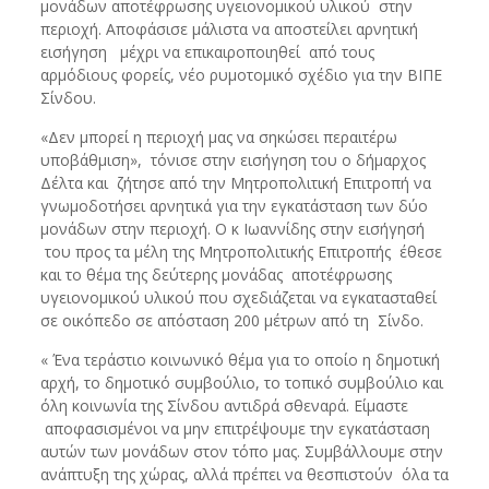
μονάδων αποτέφρωσης υγειονομικού υλικού στην
περιοχή. Αποφάσισε μάλιστα να αποστείλει αρνητική
εισήγηση μέχρι να επικαιροποιηθεί από τους
αρμόδιους φορείς, νέο ρυμοτομικό σχέδιο για την ΒΙΠΕ
Σίνδου.
«Δεν μπορεί η περιοχή μας να σηκώσει περαιτέρω
υποβάθμιση», τόνισε στην εισήγηση του ο δήμαρχος
Δέλτα και ζήτησε από την Μητροπολιτική Επιτροπή να
γνωμοδοτήσει αρνητικά για την εγκατάσταση των δύο
μονάδων στην περιοχή. Ο κ Ιωαννίδης στην εισήγησή
του προς τα μέλη της Μητροπολιτικής Επιτροπής έθεσε
και το θέμα της δεύτερης μονάδας αποτέφρωσης
υγειονομικού υλικού που σχεδιάζεται να εγκατασταθεί
σε οικόπεδο σε απόσταση 200 μέτρων από τη Σίνδο.
« Ένα τεράστιο κοινωνικό θέμα για το οποίο η δημοτική
αρχή, το δημοτικό συμβούλιο, το τοπικό συμβούλιο και
όλη κοινωνία της Σίνδου αντιδρά σθεναρά. Είμαστε
αποφασισμένοι να μην επιτρέψουμε την εγκατάσταση
αυτών των μονάδων στον τόπο μας. Συμβάλλουμε στην
ανάπτυξη της χώρας, αλλά πρέπει να θεσπιστούν όλα τα