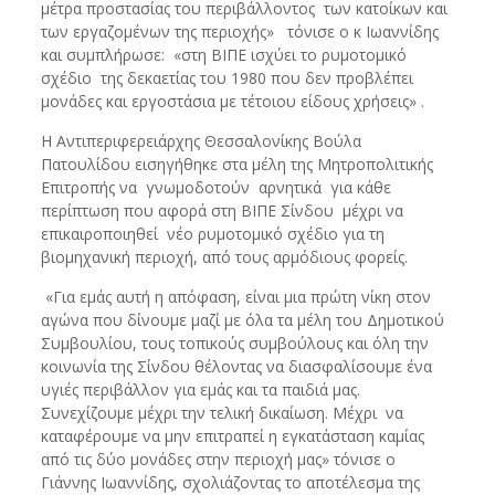
μέτρα προστασίας του περιβάλλοντος των κατοίκων και
των εργαζομένων της περιοχής» τόνισε ο κ Ιωαννίδης
και συμπλήρωσε: «στη ΒΙΠΕ ισχύει το ρυμοτομικό
σχέδιο της δεκαετίας του 1980 που δεν προβλέπει
μονάδες και εργοστάσια με τέτοιου είδους χρήσεις» .
Η Αντιπεριφερειάρχης Θεσσαλονίκης Βούλα
Πατουλίδου εισηγήθηκε στα μέλη της Μητροπολιτικής
Επιτροπής να γνωμοδοτούν αρνητικά για κάθε
περίπτωση που αφορά στη ΒΙΠΕ Σίνδου μέχρι να
επικαιροποιηθεί νέο ρυμοτομικό σχέδιο για τη
βιομηχανική περιοχή, από τους αρμόδιους φορείς.
«Για εμάς αυτή η απόφαση, είναι μια πρώτη νίκη στον
αγώνα που δίνουμε μαζί με όλα τα μέλη του Δημοτικού
Συμβουλίου, τους τοπικούς συμβούλους και όλη την
κοινωνία της Σίνδου θέλοντας να διασφαλίσουμε ένα
υγιές περιβάλλον για εμάς και τα παιδιά μας.
Συνεχίζουμε μέχρι την τελική δικαίωση. Μέχρι να
καταφέρουμε να μην επιτραπεί η εγκατάσταση καμίας
από τις δύο μονάδες στην περιοχή μας» τόνισε ο
Γιάννης Ιωαννίδης, σχολιάζοντας το αποτέλεσμα της