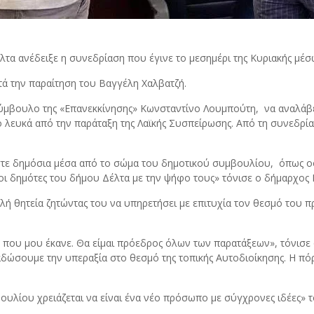
α ανέδειξε η συνεδρίαση που έγινε το μεσημέρι της Κυριακής μέσ
τά την παραίτηση του Βαγγέλη Χαλβατζή.
σύμβουλο της «Επανεκκίνησης» Κωνσταντίνο Λουμπούτη, να αναλάβ
 λευκά από την παράταξη της Λαϊκής Συσπείρωσης. Από τη συνεδρία
αστε δημόσια μέσα από το σώμα του δημοτικού συμβουλίου, όπως 
 οι δημότες του δήμου Δέλτα με την ψήφο τους» τόνισε ο δήμαρχος 
 θητεία ζητώντας του να υπηρετήσει με επιτυχία τον θεσμό του 
μή που μου έκανε. Θα είμαι πρόεδρος όλων των παρατάξεων», τόνισε
ώσουμε την υπεραξία στο θεσμό της τοπικής Αυτοδιοίκησης. Η πόρτ
βουλίου χρειάζεται να είναι ένα νέο πρόσωπο με σύγχρονες ιδέες»