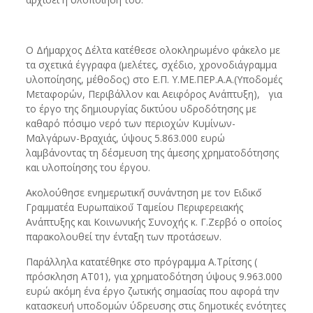
Ο Δήμαρχος Δέλτα κατέθεσε ολοκληρωμένο φάκελο με
τα σχετικά έγγραφα (μελέτες, σχέδιο, χρονοδιάγραμμα
υλοποίησης, μέθοδος) στο Ε.Π. Υ.ΜΕ.ΠΕΡ.Α.Α.(Υποδομές
Μεταφορών, Περιβάλλον και Αειφόρος Ανάπτυξη), για
το έργο της δημιουργίας δικτύου υδροδότησης με
καθαρό πόσιμο νερό των περιοχών Κυμίνων-
Μαλγάρων-Βραχιάς, ύψους 5.863.000 ευρώ
λαμβάνοντας τη δέσμευση της άμεσης χρηματοδότησης
και υλοποίησης του έργου.
Ακολούθησε ενημερωτική́ συνάντηση με τον Ειδικό́
Γραμματέα Ευρωπαϊκού́ Ταμείου Περιφερειακής
Ανάπτυξης και Κοινωνικής Συνοχής κ. Γ.Ζερβό ο οποίος
παρακολουθεί την ένταξη των προτάσεων.
Παράλληλα κατατέθηκε στο πρόγραμμα Α.Τρίτσης (
πρόσκληση ΑΤ01), για χρηματοδότηση ύψους 9.963.000
ευρώ ακόμη ένα έργο ζωτικής σημασίας που αφορά την
κατασκευή υποδομών ύδρευσης στις δημοτικές ενότητες