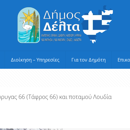
Διοίκηση – Υπηρεσίες
Για τον Δημότη
Επικ
ρυγας 66 (Τάφρος 66) και ποταμού Λουδία