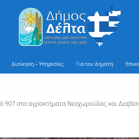
Διοίκηση – Υπηρεσίες
Για τον Δημότη
Επικ
ό 907 στα αγροκτήματα Νεοχωρούδας και Διαβατ