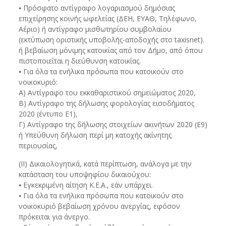
⦁ Πρόσφατο αντίγραφο λογαριασμού δημόσιας
επιχείρησης κοινής ωφελείας (ΔΕΗ, ΕΥΑΘ, Τηλέφωνο,
Αέριο) ή αντίγραφο μισθωτηρίου συμβολαίου
(εκτύπωση οριστικής υποβολής-αποδοχής στο taxisnet).
ή βεβαίωση μόνιμης κατοικίας από τον Δήμο, από όπου
πιστοποιείται η διεύθυνση κατοικίας.
⦁ Για όλα τα ενήλικα πρόσωπα που κατοικούν στο
νοικοκυριό:
Α) Αντίγραφο του εκκαθαριστικού σημειώματος 2020,
Β) Αντίγραφο της δήλωσης φορολογίας εισοδήματος
2020 (έντυπο Ε1),
Γ) Αντίγραφο της δήλωσης στοιχείων ακινήτων 2020 (Ε9)
ή Υπεύθυνη δήλωση περί μη κατοχής ακίνητης
περιουσίας,
(ΙΙ) Δικαιολογητικά, κατά περίπτωση, ανάλογα με την
κατάσταση του υποψηφίου δικαιούχου:
⦁ Εγκεκριμένη αίτηση Κ.Ε.Α., εάν υπάρχει.
⦁ Για όλα τα ενήλικα πρόσωπα που κατοικούν στο
νοικοκυριό βεβαίωση χρόνου ανεργίας, εφόσον
πρόκειται για άνεργο.