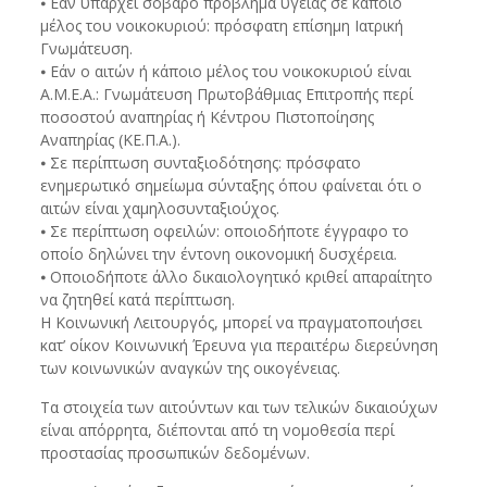
⦁ Εάν υπάρχει σοβαρό πρόβλημα υγείας σε κάποιο
μέλος του νοικοκυριού: πρόσφατη επίσημη Ιατρική
Γνωμάτευση.
⦁ Εάν ο αιτών ή κάποιο μέλος του νοικοκυριού είναι
Α.Μ.Ε.Α.: Γνωμάτευση Πρωτοβάθμιας Επιτροπής περί
ποσοστού αναπηρίας ή Κέντρου Πιστοποίησης
Αναπηρίας (ΚΕ.Π.Α.).
⦁ Σε περίπτωση συνταξιοδότησης: πρόσφατο
ενημερωτικό σημείωμα σύνταξης όπου φαίνεται ότι ο
αιτών είναι χαμηλοσυνταξιούχος.
⦁ Σε περίπτωση οφειλών: οποιοδήποτε έγγραφο το
οποίο δηλώνει την έντονη οικονομική δυσχέρεια.
⦁ Οποιοδήποτε άλλο δικαιολογητικό κριθεί απαραίτητο
να ζητηθεί κατά περίπτωση.
Η Κοινωνική Λειτουργός, μπορεί να πραγματοποιήσει
κατ’ οίκον Κοινωνική Έρευνα για περαιτέρω διερεύνηση
των κοινωνικών αναγκών της οικογένειας.
Τα στοιχεία των αιτούντων και των τελικών δικαιούχων
είναι απόρρητα, διέπονται από τη νομοθεσία περί
προστασίας προσωπικών δεδομένων.