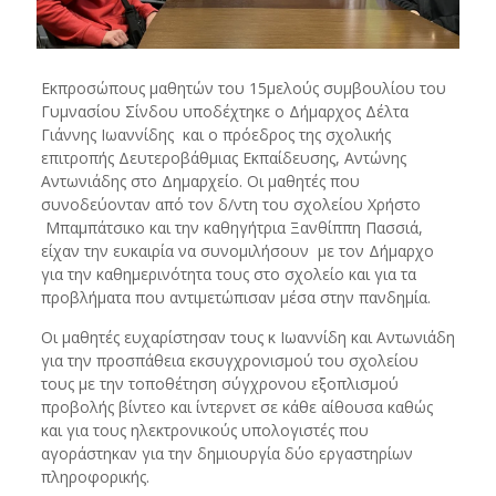
Εκπροσώπους μαθητών του 15μελούς συμβουλίου του
Γυμνασίου Σίνδου υποδέχτηκε ο Δήμαρχος Δέλτα
Γιάννης Ιωαννίδης και ο πρόεδρος της σχολικής
επιτροπής Δευτεροβάθμιας Εκπαίδευσης, Αντώνης
Αντωνιάδης στο Δημαρχείο. Οι μαθητές που
συνοδεύονταν από τον δ/ντη του σχολείου Χρήστο
Μπαμπάτσικο και την καθηγήτρια Ξανθίππη Πασσιά,
είχαν την ευκαιρία να συνομιλήσουν με τον Δήμαρχο
για την καθημερινότητα τους στο σχολείο και για τα
προβλήματα που αντιμετώπισαν μέσα στην πανδημία.
Οι μαθητές ευχαρίστησαν τους κ Ιωαννίδη και Αντωνιάδη
για την προσπάθεια εκσυγχρονισμού του σχολείου
τους με την τοποθέτηση σύγχρονου εξοπλισμού
προβολής βίντεο και ίντερνετ σε κάθε αίθουσα καθώς
και για τους ηλεκτρονικούς υπολογιστές που
αγοράστηκαν για την δημιουργία δύο εργαστηρίων
πληροφορικής.