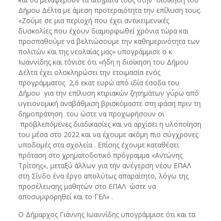
Δήμου Δέλτα με άμεση προτεραιότητα την επίλυση τους.
«Ζούμε σε μια περιοχή που έχει αντικειμενικές
δυσκολίες που έχουν διαμορφωθεί χρόνια τώρα και
προσπαθούμε να βελτιώσουμε την καθημερινότητα των
πολιτών και της νεολαίας μας» υπογράμμισε ο κ
Ιωαννίδης και τόνισε ότι «ήδη η διοίκηση του Δήμου
Δέλτα έχει ολοκληρώσει την ετοιμασία ενός
προγράμματος 2,6 εκατ ευρώ από ιδία έσοδα του
Δήμου για την επίλυση κτιριακών ζητημάτων γύρω από
υγειονομική αναβάθμιση βρισκόμαστε στη φάση πριν τη
δημοπράτηση του ώστε να προχωρήσουν οι
προβλεπόμενες διαδικασίες και να αρχίσει η υλοποίηση
του μέσα στο 2022 και να έχουμε ακόμη πιο σύγχρονες
υποδομές στα σχολεία . Επίσης έχουμε καταθέσει
πρόταση στο χρηματοδοτικό πρόγραμμα «Αντώνης
Τρίτσης», μεταξύ άλλων για την ανέγερση νέου ΕΠΑΛ
στη Σίνδο ένα έργο απολύτως απαραίτητο, λόγω της
προσέλευσης μαθητών στο ΕΠΑΛ ώστε να
αποσυμφορηθεί και το ΓΕΛ» .
Ο Δήμαρχος Γιάννης Ιωαννίδης υπογράμμισε ότι και τα