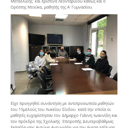
Μεταλλίδης και Χριστίνα Λεονταρίδου καθώς και ο
Ορέστης Ντούκα, μαθητής της Α’ Γυμνασίου.
Είχε προηγηθεί συνάντηση με αντιπροσωπεία μαθητών
του 15μελούς του Λυκείου Σίνδου κατά την οποία οι
μαθητές ευχαρίστησαν τον Δήμαρχο Γιάννη Ιωαννίδη και
τον πρόεδρο της Σχολικής Επιτροπής Δευτεροβάθμιας
Εκπαίδευσης Αντώνη Αντωνιάδη για την άμεση επίλυση