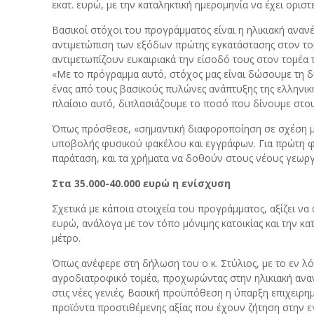
εκατ. ευρώ, με την καταληκτική ημερομηνία να έχει ορισ
Βασικοί στόχοι του προγράμματος είναι η ηλικιακή αναν
αντιμετώπιση των εξόδων πρώτης εγκατάστασης στον τ
αντιμετωπίζουν ευκαιριακά την είσοδό τους στον τομέα 
«Με το πρόγραμμα αυτό, στόχος μας είναι δώσουμε τη 
ένας από τους βασικούς πυλώνες ανάπτυξης της ελληνικ
πλαίσιο αυτό, διπλασιάζουμε το ποσό που δίνουμε στο
Όπως πρόσθεσε, «σημαντική διαφοροποίηση σε σχέση με 
υποβολής φυσικού φακέλου και εγγράφων. Για πρώτη φορά
παράταση, και τα χρήματα να δοθούν στους νέους γεωργ
Στα 35.000-40.000 ευρώ η ενίσχυση
Σχετικά με κάποια στοιχεία του προγράμματος, αξίζει ν
ευρώ, ανάλογα με τον τόπο μόνιμης κατοικίας και την
μέτρο.
Όπως ανέφερε στη δήλωση του ο κ. Στύλιος, με το εν λ
αγροδιατροφικό τομέα, προχωρώντας στην ηλικιακή ανα
στις νέες γενιές. Βασική προϋπόθεση η ύπαρξη επιχειρη
προϊόντα προστιθέμενης αξίας που έχουν ζήτηση στην εγχ