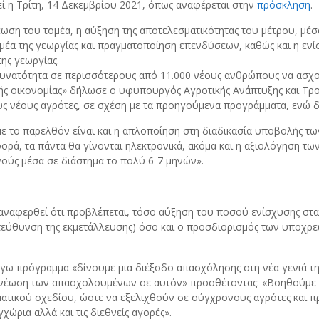
τεί η Τρίτη, 14 Δεκεμβρίου 2021, όπως αναφέρεται στην
πρόσκληση
.
έωση του τομέα, η αύξηση της αποτελεσματικότητας του μέτρου, μέ
ομέα της γεωργίας και πραγματοποίηση επενδύσεων, καθώς και η 
της γεωργίας.
δυνατότητα σε περισσότερους από 11.000 νέους ανθρώπους να ασχο
ής οικονομίας» δήλωσε ο υφυπουργός Αγροτικής Ανάπτυξης και Τρο
υς νέους αγρότες, σε σχέση με τα προηγούμενα προγράμματα, ενώ 
το παρελθόν είναι και η απλοποίηση στη διαδικασία υποβολής των
, τα πάντα θα γίνονται ηλεκτρονικά, ακόμα και η αξιολόγηση των 
ούς μέσα σε διάστημα το πολύ 6-7 μηνών».
α αναφερθεί ότι προβλέπεται, τόσο αύξηση του ποσού ενίσχυσης στ
 κατεύθυνση της εκμετάλλευσης) όσο και ο προσδιορισμός των υποχ
όγω πρόγραμμα «δίνουμε μια διέξοδο απασχόλησης στη νέα γενιά τη
νέωση των απασχολουμένων σε αυτόν» προσθέτοντας: «Βοηθούμε έτσ
ματικού σχεδίου, ώστε να εξελιχθούν σε σύγχρονους αγρότες και πρ
ώρια αλλά και τις διεθνείς αγορές».