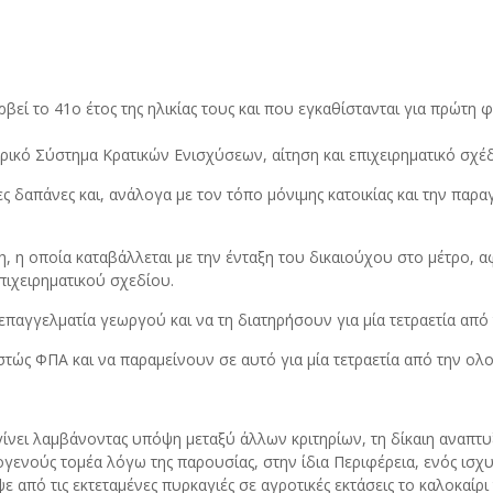
βεί το 41ο έτος της ηλικίας τους και που εγκαθίστανται για πρώτη
ικό Σύστημα Κρατικών Ενισχύσεων, αίτηση και επιχειρηματικό σχέδι
ς δαπάνες και, ανάλογα με τον τόπο μόνιμης κατοικίας και την παρ
η, η οποία καταβάλλεται με την ένταξη του δικαιούχου στο μέτρο,
πιχειρηματικού σχεδίου.
 επαγγελματία γεωργού και να τη διατηρήσουν για μία τετραετία απ
στώς ΦΠΑ και να παραμείνουν σε αυτό για μία τετραετία από την ολ
γίνει λαμβάνοντας υπόψη μεταξύ άλλων κριτηρίων, τη δίκαιη αναπτυξ
γενούς τομέα λόγω της παρουσίας, στην ίδια Περιφέρεια, ενός ισχ
πό τις εκτεταμένες πυρκαγιές σε αγροτικές εκτάσεις το καλοκαίρι 