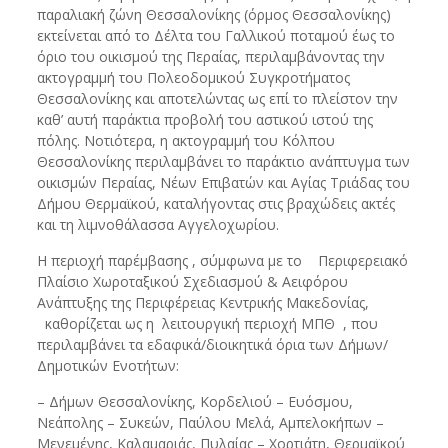
παραλιακή ζώνη Θεσσαλονίκης (όρμος Θεσσαλονίκης)
εκτείνεται από το Δέλτα του Γαλλικού ποταμού έως το
όριο του οικισμού της Περαίας, περιλαμβάνοντας την
ακτογραμμή του Πολεοδομικού Συγκροτήματος
Θεσσαλονίκης και αποτελώντας ως επί το πλείστον την
καθ’ αυτή παράκτια προβολή του αστικού ιστού της
πόλης. Νοτιότερα, η ακτογραμμή του Κόλπου
Θεσσαλονίκης περιλαμβάνει το παράκτιο ανάπτυγμα των
οικισμών Περαίας, Νέων Επιβατών και Αγίας Τριάδας του
Δήμου Θερμαϊκού, καταλήγοντας στις βραχώδεις ακτές
και τη λιμνοθάλασσα Αγγελοχωρίου.
Η περιοχή παρέμβασης , σύμφωνα με το Περιφερειακό
Πλαίσιο Χωροταξικού Σχεδιασμού & Αειφόρου
Ανάπτυξης της Περιφέρειας Κεντρικής Μακεδονίας,
καθορίζεται ως η λειτουργική περιοχή ΜΠΘ , που
περιλαμβάνει τα εδαφικά/διοικητικά όρια των Δήμων/
Δημοτικών Ενοτήτων:
– Δήμων Θεσσαλονίκης, Κορδελιού – Ευόσμου,
Νεάπολης – Συκεών, Παύλου Μελά, Αμπελοκήπων –
Μενεμένης, Καλαμαριάς, Πυλαίας – Χορτιάτη, Θερμαϊκού