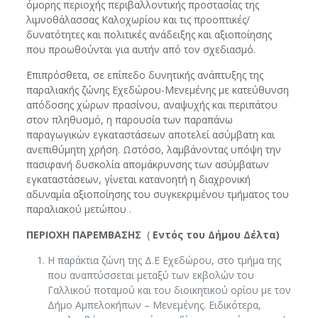
όμορης περιοχής περιβαλλοντικής προστασίας της
λιμνοθάλασσας Καλοχωρίου και τις προοπτικές/
δυνατότητες και πολιτικές ανάδειξης και αξιοποίησης
που προωθούνται για αυτήν από τον σχεδιασμό.
Επιπρόσθετα, σε επίπεδο δυνητικής ανάπτυξης της
παραλιακής ζώνης Εχεδώρου-Μενεμένης με κατεύθυνση
απόδοσης χώρων πρασίνου, αναψυχής και περιπάτου
στον πληθυσμό, η παρουσία των παραπάνω
παραγωγικών εγκαταστάσεων αποτελεί ασύμβατη και
ανεπιθύμητη χρήση. Ωστόσο, λαμβάνοντας υπόψη την
πασιφανή δυσκολία απομάκρυνσης των ασύμβατων
εγκαταστάσεων, γίνεται κατανοητή η διαχρονική
αδυναμία αξιοποίησης του συγκεκριμένου τμήματος του
παραλιακού μετώπου .
ΠΕΡΙΟΧΗ ΠΑΡΕΜΒΑΣΗΣ
(
Εντός του Δήμου Δέλτα)
Η παράκτια ζώνη της Δ.Ε Εχεδώρου, στο τμήμα της
που αναπτύσσεται μεταξύ των εκβολών του
Γαλλικού ποταμού και του διοικητικού ορίου με τον
Δήμο Αμπελοκήπων – Μενεμένης. Ειδικότερα,