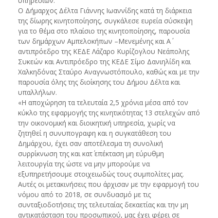
υπηρεσιών.
Ο Δήμαρχος Δέλτα Γιάννης Ιωαννίδης κατά τη διάρκεια
της δίωρης κινητοποίησης, συγκάλεσε ευρεία σύσκεψη
για το θέμα στο πλαίσιο της κινητοποίησης, παρουσία
των δημάρχων Αμπελοκήπων –Μενεμένης και Α΄
αντιπρόεδρο της ΚΕΔΕ Λάζαρο Κυρίζογλου Νεάπολης
Συκεών και Αντιπρόεδρο της ΚΕΔΕ Σίμο Δανιηλίδη και
Χαλκηδόνας Σταύρο Αναγνωστόπουλο, καθώς και με την
παρουσία όλης της διοίκησης του Δήμου Δέλτα και
υπαλλήλων.
«Η αποχώρηση τα τελευταία 2,5 χρόνια μέσα από τον
κύκλο της εφαρμογής της κινητικότητας 13 στελεχών από
την οικονομική και διοικητική υπηρεσία, χωρίς να
ζητηθεί η συνυπογραφη και η συγκατάθεση του
Δημάρχου, έχει σαν αποτέλεσμα τη συνολική
συρρίκνωση της και κατ΄ επέκταση μη εύρυθμη
λειτουργία της ώστε να μην μπορούμε να
εξυπηρετήσουμε στοιχειωδώς τους συμπολίτες μας.
Αυτές οι μετακινήσεις που άρχισαν με την εφαρμογή του
νόμου από το 2018, σε συνδυασμό με τις
συνταξιοδοτήσεις της τελευταίας δεκαετίας και την μη
αντικατάσταση του προσωπικού, μας έχει φέρει σε