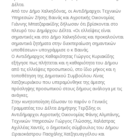
Δέλτα.
Από τον Δήμο Χαλκηδόνας, οι Αντιδήμαρχοι Τεχνικών
Υπηρεσιών Ζήσης Βαινάς και Αγροτικής Οικονομίας
Γιάννης Μπατζαρακίδης δήλωσαν ότι βρίσκονται στο
πλευρό του Δημάρχου Δέλτα. «Οι ελλείψεις είναι
σημαντικές και στο Δήμο Χαλκηδόνας και προκαλούνται
σημαντικά ζητήματα στην διεκπεραίωση σημαντικών
υποθέσεων» υπογράμμισε ο κ Βαινάς.
Ο Αντιδήμαρχος Καθαριότητας Γιώργος Κυριακίδης
εξήγησε πως πλήττεται και η καθαριότητα του Δήμου
από τις ελλείψεις προσωπικού, στο ίδιο μήκος και η
τοποθέτηση της Δημοτικού Συμβούλου Λίνας
Χατζηκυριάκου που υπεραμύνθηκε της άμεσης
πρόσληψης προσωπικού στους δήμους ανάλογα με τις
ανάγκες.
Στην κινητοποίηση έδωσαν το παρόν ο Γενικός
Γραμματέας του Δέλτα Δημήτρης Τερζίδης οι
Αντιδήμαρχοι Αγροτικής Οικονομίας Φάνης Αλμπάνης,
Τεχνικών Υπηρεσιών Γιώργος Γλώσσης, Χαλάστρας
Αχιλλέας Χαντές, ο δημοτικός σύμβουλος του Δήμου
Ωραιοκάστρου Πασχάλης Χατζηευαγγέλου και