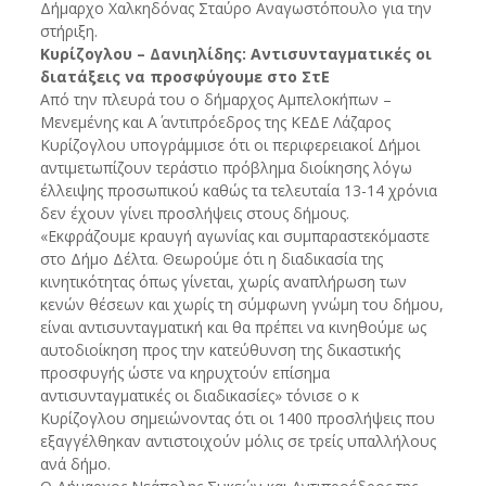
Δήμαρχο Χαλκηδόνας Σταύρο Αναγωστόπουλο για την
στήριξη.
Κυρίζογλου – Δανιηλίδης: Αντισυνταγματικές οι
διατάξεις να προσφύγουμε στο ΣτΕ
Από την πλευρά του ο δήμαρχος Αμπελοκήπων –
Μενεμένης και Α΄ αντιπρόεδρος της ΚΕΔΕ Λάζαρος
Κυρίζογλου υπογράμμισε ότι οι περιφερειακοί Δήμοι
αντιμετωπίζουν τεράστιο πρόβλημα διοίκησης λόγω
έλλειψης προσωπικού καθώς τα τελευταία 13-14 χρόνια
δεν έχουν γίνει προσλήψεις στους δήμους.
«Εκφράζουμε κραυγή αγωνίας και συμπαραστεκόμαστε
στο Δήμο Δέλτα. Θεωρούμε ότι η διαδικασία της
κινητικότητας όπως γίνεται, χωρίς αναπλήρωση των
κενών θέσεων και χωρίς τη σύμφωνη γνώμη του δήμου,
είναι αντισυνταγματική και θα πρέπει να κινηθούμε ως
αυτοδιοίκηση προς την κατεύθυνση της δικαστικής
προσφυγής ώστε να κηρυχτούν επίσημα
αντισυνταγματικές οι διαδικασίες» τόνισε ο κ
Κυρίζογλου σημειώνοντας ότι οι 1400 προσλήψεις που
εξαγγέλθηκαν αντιστοιχούν μόλις σε τρείς υπαλλήλους
ανά δήμο.