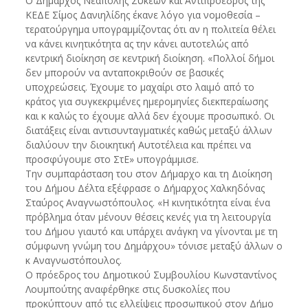
Ο Δήμαρχος Νεάπολης Συκεών και Αντιπροέδρος της
ΚΕΔΕ Σίμος Δανιηλίδης έκανε λόγο για νομοθεσία –
τερατούργημα υπογραμμίζοντας ότι αν η πολιτεία θέλει
να κάνει κινητικότητα ας την κάνει αυτοτελώς από
κεντρική διοίκηση σε κεντρική διοίκηση. «Πολλοί δήμοι
δεν μπορούν να ανταποκριθούν σε βασικές
υποχρεώσεις. Έχουμε το μαχαίρι στο λαιμό από το
κράτος για συγκεκριμένες ημερομηνίες διεκπεραίωσης
και κ καλώς το έχουμε αλλά δεν έχουμε προσωπικό. Οι
διατάξεις είναι αντισυνταγματικές καθώς μεταξύ άλλων
διαλύουν την διοικητική Αυτοτέλεια και πρέπει να
προσφύγουμε στο ΣτΕ» υπογράμμισε.
Την συμπαράσταση του στον Δήμαρχο και τη Διοίκηση
του Δήμου Δέλτα εξέφρασε ο Δήμαρχος Χαλκηδόνας
Σταύρος Αναγνωστόπουλος. «Η κινητικότητα είναι ένα
πρόβλημα όταν μένουν θέσεις κενές για τη λειτουργία
του Δήμου γιαυτό και υπάρχει ανάγκη να γίνονται με τη
σύμφωνη γνώμη του Δημάρχου» τόνισε μεταξύ άλλων ο
κ Αναγνωστόπουλος.
Ο πρόεδρος του Δημοτικού Συμβουλίου Κωνσταντίνος
Λουμπούτης αναφέρθηκε στις δυσκολίες που
προκύπτουν από τις ελλείψεις προσωπικού στον Δήμο