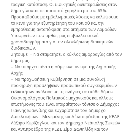
τραγική κατάσταση. Οι διοικητικές διεκπεραιώσεις στον
δήμο γίνονται σε ποσοστό χαμηλότερο του 65%.
Προσπαθούμε με εμβαλωματικές λύσεις να καλύψουμε
τα κενά για την εξυπηρέτηση του κοινού και την
εμπρόθεσμη ανταπόκριση στα αιτήματα των Αρμοδίων
Υπουργείων που ορθώς μας επιβάλλει στενά
χρονοδιαγράμματα για την ολοκλήρωση διοικητικών
διαδικασιών.
Ζητούμε: – Nα σταματήσει ο κύκλος αιμορραγίας από τον
δήμο μας. –
– Να υπάρχει πάντα η σύμφωνη γνώμη της Δημοτικής
Αρχής.
– Nα προχωρήσει η Κυβέρνηση σε μια συνολική
προκήρυξη προσλήψεων προσωπικού συγκεκριμένων
ειδικοτήτων ανάλογα με τις ανάγκες του κάθε δήμου.
Οικονομολόγους Πολιτικούς μηχανικούς και άλλους
επιστήμονες που είναι απαραίτητοι» τόνισε ο Δήμαρχος
Γιάννης Ιωαννίδης και ευχαρίστησε τον δήμαρχο
Αμπελοκήπων –Μενεμένης και Α΄ αντιπρόεδρο της ΚΕΔΕ
Λάζαρο Κυρίζογλου και τον Δήμαρχο Νεάπολης Συκεών
και Αντιπροέδρο της ΚΕΔΕ Σίμο Δανιηλίδη και τον