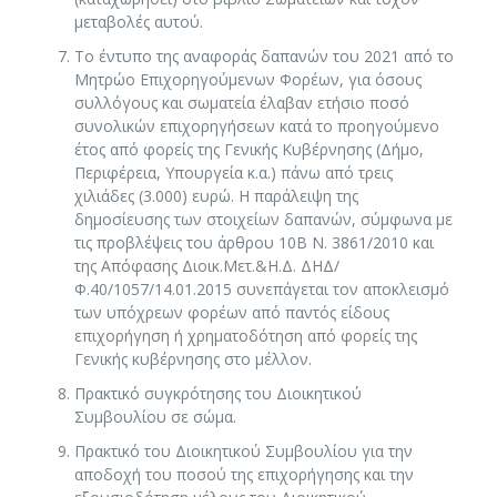
μεταβολές αυτού.
Το έντυπο της αναφοράς δαπανών του 2021 από το
Μητρώο Επιχορηγούμενων Φορέων, για όσους
συλλόγους και σωματεία έλαβαν ετήσιο ποσό
συνολικών επιχορηγήσεων κατά το προηγούμενο
έτος από φορείς της Γενικής Κυβέρνησης (Δήμο,
Περιφέρεια, Υπουργεία κ.α.) πάνω από τρεις
χιλιάδες (3.000) ευρώ. Η παράλειψη της
δημοσίευσης των στοιχείων δαπανών, σύμφωνα με
τις προβλέψεις του άρθρου 10Β Ν. 3861/2010 και
της Απόφασης Διοικ.Μετ.&Η.Δ. ΔΗΔ/
Φ.40/1057/14.01.2015 συνεπάγεται τον αποκλεισμό
των υπόχρεων φορέων από παντός είδους
επιχορήγηση ή χρηματοδότηση από φορείς της
Γενικής κυβέρνησης στο μέλλον.
Πρακτικό συγκρότησης του Διοικητικού
Συμβουλίου σε σώμα.
Πρακτικό του Διοικητικού Συμβουλίου για την
αποδοχή του ποσού της επιχορήγησης και την