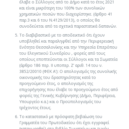
έλαβε ο Σύλλογος από το Δήμο κατά το έτος 2021
και είναι μικρότερη του 100% των συνολικών
χρηματικών ποσών που διαχειρίστηκε. (άρθρο 41
παρ.3 και 6 του Ν.4129/2013), ο οποίος θα
συνοδεύεται από τα σχετικά παραστατικά δαπανών.
Το διαβιβαστικό με το αποδεικτικό ότι έχουν
υποβληθεί και παραληφθεί από την Περιφερειακή
Ενότητα Θεσσαλονίκης και την Υπηρεσία Επιτρόπου
του Ελεγκτικού Συνεδρίου , φορείς από τους
οποίους εποπτεύονται οι Σύλλογοι και τα Σωματεία
(άρθρο 186 περ. ΙΙ υποπερ. Ζ’ αριθ. 14 του ν.
3852/20010 (ΦΕΚ Α’): Ο απολογισμός της συνολικής
οικονομικής του δραστηριότητας κατά το
προηγούμενο έτος, ο απολογισμός της
επιχορήγησης που έλαβε το προηγούμενο έτος από
φορείς της Γενικής Κυβέρνησης (Δήμο, Περιφέρεια,
Υπουργείο κ.α.) και ο Προϋπολογισμός του
τρέχοντος έτους.
Το καταστατικό με πρόσφατη βεβαίωση του
Γραμματέα του Πρωτοδικείου ότι έχει εγγραφεί
(καταχωρηθεί) στο βιβλίο Σωματείων και τυχόν