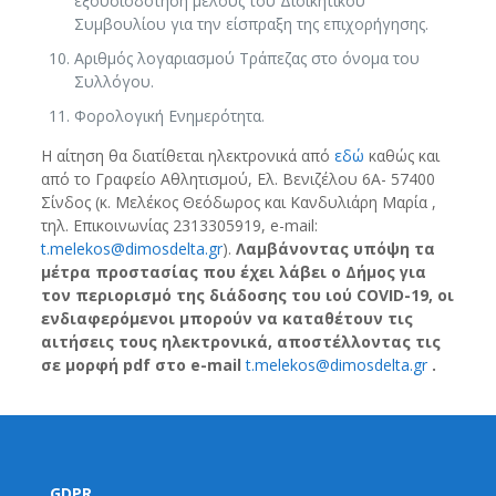
εξουσιοδότηση μέλους του Διοικητικού
Συμβουλίου για την είσπραξη της επιχορήγησης.
Αριθμός λογαριασμού Τράπεζας στο όνομα του
Συλλόγου.
Φορολογική Ενημερότητα.
Η αίτηση θα διατίθεται ηλεκτρονικά από
εδώ
καθώς και
από το Γραφείο Αθλητισμού, Ελ. Βενιζέλου 6Α- 57400
Σίνδος (κ. Μελέκος Θεόδωρος και Κανδυλιάρη Μαρία ,
τηλ. Επικοινωνίας 2313305919, e-mail:
t.melekos@dimosdelta.gr
).
Λαμβάνοντας υπόψη τα
μέτρα προστασίας που έχει λάβει ο Δήμος για
τον περιορισμό της διάδοσης του ιού COVID-19, οι
ενδιαφερόμενοι μπορούν να καταθέτουν τις
αιτήσεις τους ηλεκτρονικά, αποστέλλοντας τις
σε μορφή pdf στο e-mail
t.melekos@dimosdelta.gr
.
GDPR