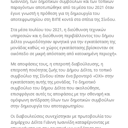
Ιωαννίδη, των δημοτικών συμβούλων και των τοπικών
παραγόντων αποτυπώθηκε από τα μέσα του 2021 όταν
έγινε γνωστή η πρόθεση για τη δημιουργία του
αποτεφρωτηρίου στη ΒΙΠΕ κοντά στα σπίτια της Σίνδου.
Στα μέσα Ιουλίου του 2021, η διεύθυνση τεχνικών
υπηρεσιών και η διεύθυνση περιβάλλοντος του δήμου
Δέλτα γνωμοδότησαν αρνητικά για την εγκατάσταση της
μονάδας καθώς «ο χώρος εγκατάστασης βρίσκονταν σε
οικόπεδο σε μικρή απόσταση από κατοικημένη περιοχή».
Με αποφάσεις τους, η επιτροπή διαβούλευσης, η
επιτροπή ποιότητας ζωής του Δήμου Δέλτα, το τοπικό
συμβούλιο της Σίνδου είπαν ένα βροντερό «ΟΧΙ» στην
εγκατάσταση αυτής της μονάδας. Το δημοτικό
συμβούλιο του δήμου Δέλτα που ακολούθησε,
επισφράγισε αυτές τις αποφάσεις με την σθεναρή και
ομόφωνη αντίδραση όλων των δημοτικών συμβούλων
στην δημιουργία του αποτεφρωτηρίου.
Οι διαβουλεύσεις συνεχίστηκαν με πρωτοβουλία του
Δημάρχου Δέλτα Γιάννη Ιωαννίδη καταφέρνοντας με