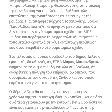
επιχειρήματα και την αρνητική γνωμοδότηση της
Μητροπολιτικής Επιτροπής Θεσσαλονίκης, στην τακτική
της συνεδρίαση για τη μελέτη περιβαλλοντικών
επιπτώσεων της εγκατάστασης και λειτουργίας της
μονάδας. Η αντιπεριφερειάρχης Θεσσαλονίκης, Βούλα
Πατουλίδou, εισηγήθηκε αρνητικά με το σκεπτικό ότι
δεν υπάρχει εν ισχύ ρυμοτομικό σχέδιο στη ΒΙΠΕ
Σίνδου και παρότρυνε τη Μητροπολιτική Επιτροπή να
τοποθετείται αρνητικά σε κάθε αντίστοιχη περίπτωση,
έως ότου εγκριθεί το νέο ρυμοτομικό σχέδιο.
Στο τελευταίο δημοτικό συμβούλιο του δήμου Δέλτα ο
εμπορικός διευθυντής της ΕΤΒΑ Μάριος Μακρανδρέου
ενημέρωσε το σώμα των δημοτικών συμβούλων, ότι
αναιρέθηκε η πώληση του επίμαχου οικοπέδου που
συνορεύει με τον οικισμό της Σίνδου και στο οποίο
επρόκειτο να γίνει το αποτεφρωτήριο.
Ο δήμος Δέλτα θα συμμετέχει στον ορισμό των
χρήσεων γης του συγκεκριμένου οικοπέδου, και σε όσα
οικόπεδα γειτνιάζουν με την κατοικημένη Σίνδο ώστε να
είναι συμβατές με την περιβαλλοντική ανάπτυξη της