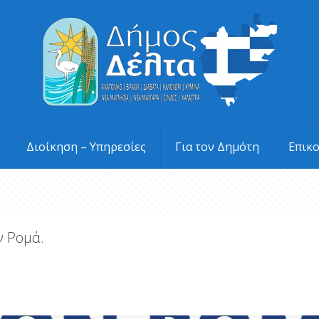
Διοίκηση – Υπηρεσίες
Για τον Δημότη
Επικ
ν Ρομά.