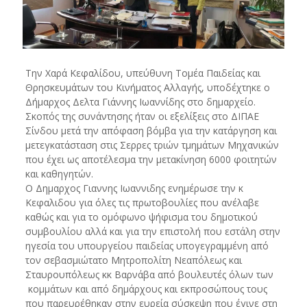
Την Χαρά Κεφαλίδου, υπεύθυνη Τομέα Παιδείας και
Θρησκευμάτων του Κινήματος Αλλαγής, υποδέχτηκε ο
Δήμαρχος Δελτα Γιάννης Ιωαννίδης στο δημαρχείο.
Σκοπός της συνάντησης ήταν οι εξελίξεις στο ΔΙΠΑΕ
Σίνδου μετά την απόφαση βόμβα για την κατάργηση και
μετεγκατάσταση στις Σερρες τριών τμημάτων Μηχανικών
που έχει ως αποτέλεσμα την μετακίνηση 6000 φοιτητών
και καθηγητών.
Ο Δημαρχος Γιαννης Ιωαννιδης ενημέρωσε την κ
Κεφαλιδου για όλες τις πρωτοβουλίες που ανέλαβε
καθώς και για το ομόφωνο ψήφισμα του δημοτικού
συμβουλίου αλλά και για την επιστολή που εστάλη στην
ηγεσία του υπουργείου παιδείας υπογεγραμμένη από
τον σεβασμιώτατο Μητροπολίτη Νεαπόλεως και
Σταυρουπόλεως κκ Βαρνάβα από βουλευτές όλων των
κομμάτων και από δημάρχους και εκπροσώπους τους
που παρευρέθηκαν στην ευρεία σύσκεψη που έγινε στη