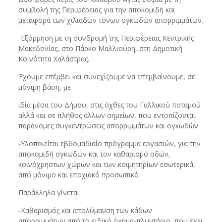
συμβολή της Περιφέρειας για την αποκομιδή και
μεταφορά των χιλιάδων τόνων ογκωδών απορριμμάτων.
-Εξόρμηση με τη συνδρομή της Περιφέρειας Κεντρικής
Μακεδονίας, στο Πάρκο Μαλλιούρη, στη Δημοτική
Κοινότητα Χαλάστρας.
Έχουμε επέμβει και συνεχίζουμε να επεμβαίνουμε, σε
μόνιμη βάση, με
ιδία μέσα του Δήμου, στις όχθες του Γαλλικού ποταμού
αλλά και σε πλήθος άλλων σημείων, που εντοπίζονται
παράνομες συγκεντρώσεις απορριμμάτων και ογκωδών
-Υλοποιείται εβδομαδιαίο πρόγραμμα εργασιών, για την
αποκομιδή ογκωδών και τον καθαρισμό οδών,
κοινόχρηστων χώρων και των κοιμητηρίων εσωτερικά,
από μόνιμο και εποχιακό προσωπικό
Παράλληλα γίνεται:
-Καθαρισμός και απολύμανση των κάδων
απορριμμάτων από το ειδικό όχημα-πλυντήριο, που έχει