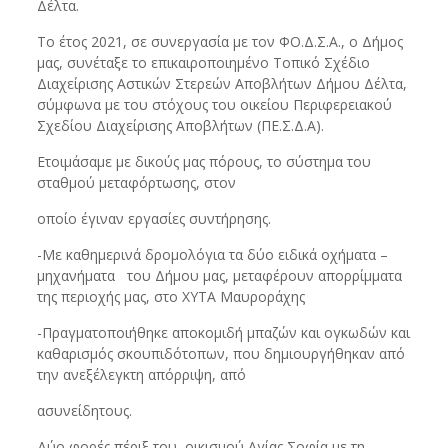
Δέλτα.
Το έτος 2021, σε συνεργασία με τον ΦΟ.Δ.Σ.Α., ο Δήμος
μας, συνέταξε το επικαιροποιημένο Τοπικό Σχέδιο
Διαχείρισης Αστικών Στερεών Αποβλήτων Δήμου Δέλτα,
σύμφωνα με του στόχους του οικείου Περιφερειακού
Σχεδίου Διαχείρισης Αποβλήτων (ΠΕ.Σ.Δ.Α).
Ετοιμάσαμε με δικούς μας πόρους, το σύστημα του
σταθμού μεταφόρτωσης, στον
οποίο έγιναν εργασίες συντήρησης.
-Με καθημερινά δρομολόγια τα δύο ειδικά οχήματα –
μηχανήματα του Δήμου μας, μεταφέρουν απορρίμματα
της περιοχής μας, στο ΧΥΤΑ Μαυροράχης
-Πραγματοποιήθηκε αποκομιδή μπαζών και ογκωδών και
καθαρισμός σκουπιδότοπων, που δημιουργήθηκαν από
την ανεξέλεγκτη απόρριψη, από
ασυνείδητους.
Δύο φορές πέριξ του οικισμού Αγίας Σοφία με τη