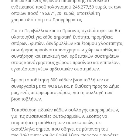
κάδων και ενός γερανού αποκομιδής, συνολικού
ενδεικτικού προϋπολογισμού 246.277,59 ευρώ, εκ των
οποίων ποσό 196.671,20 ευρώ, αποτελεί τη
χρηματοδότηση του Προγράμματος.
Για το Περιβάλλον και το Πράσινο, σχεδιάστηκε και θα
υλοποιηθεί για κάθε Δημοτική Ενότητα, προμήθεια
σπόρων, φυτών, δενδρυλλίων και έτοιμου χλοοτάπητα,
συντήρηση πρασίνου κοινόχρηστων χώρων καθώς και
συντήρηση και επισκευή των αρδευτικών συστημάτων
στους κοινόχρηστους χώρους πρασίνου και επιπλέον,
εγκατάσταση νέων αρδευτικών συστημάτων.
Άμεση τοποθέτηση 800 κάδων βιοαποβλήτων σε
συνεργασία με το ΦΟΔΣΑ και η διάθεση προς το Δήμο
μας, ενός απορριμματοφόρου, για τη συλλογή των
βιοαποβλήτων.
Τοποθέτηση ειδικών κάδων συλλογής απορριμμάτων,
για τις συσκευασίες φυτοφαρμάκων. Σκοπός να
σταματήσει η απόθεση των συσκευασιών, σε
ακατάλληλα σημεία, που οδηγεί σε ρύπανση του
περιβάλλοντος και θα δοθεί λύση προς τους αγρότες