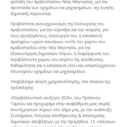
φύλαξη του Αμαξοστασίου Νέας Μαγνησίας, για την
προστασία των οχημάτων και μηχανημάτων, της κινητής
δημοτικής περιουσίας.
Προβλέπεται εκσυγχρονισμός της λειτουργίας του
Αμαξοστασίου, για την εύρυθμη και την ασφαλή, για
τους εργαζομένους, λειτουργία του, η κατασκευή
πρατηρίου υγρών καυσίμων, εντός του χώρου του
Αμαξοστασίου στην Νέα Μαγνησία, για την
εξοικονόμηση δημοτικών πόρων, η διαμόρφωση του
περιβάλλοντα χώρου του κτιρίου της Διεύθυνσης
Καθαριότητας και η κατασκευή νέου και υπερσύγχρονου
πλυντηρίου οχημάτων και μηχανημάτων.
Υποβάλλαμε αίτηση χρηματοδότησης, στα πλαίσια της
πρόσκλησης
«Περιβαλλοντικό ισοζύγιο 2020», του Πράσινου
Ταμείου και προχωράμε στην αναβάθμιση μιας σειράς
Κοινόχρηστων Χώρων στο Δήμο μας, με την ανάπτυξη
Συστήματος Υπόγειας Αποθήκευσης & Αποκομιδής
δημοτικών αποβλήτων, με την προμήθεια 12 υπόγειων