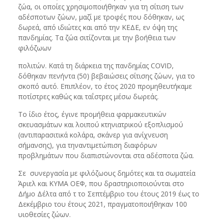
ζώα, οι οποίες χρησιμοποιήθηκαν για τη σίτιση των
αδέσποτων ζώων, μαζί με τροφές που δόθηκαν, ως
δωρεά, από ιδιώτες και από την ΚΕΔΕ, εν όψη της
πανδημίας. Τα ζώα σιτίζονται με την βοήθεια των
φιλόζωων
πολιτών. Κατά τη διάρκεια της πανδημίας COVID,
δόθηκαν πενήντα (50) βεβαιώσεις σίτισης ζώων, για το
σκοπό αυτό. Επιπλέον, το έτος 2020 προμηθευτήκαμε
ποτίστρες καθώς και ταΐστρες μέσω δωρεάς.
Το ίδιο έτος, έγινε προμήθεια φαρμακευτικών
σκευασμάτων και λοιπού κτηνιατρικού εξοπλισμού
(αντιπαρασιτικά κολάρα, σκάνερ για ανίχνευση
σήμανσης), για τηναντιμετώπιση διαφόρων
προβλημάτων που διαπιστώνονται στα αδέσποτα ζώα.
Σε συνεργασία με φιλόζωους δημότες και τα σωματεία
Άριελ και ΚΥΜΑ ΟΕΦ, που δραστηριοποιούνται στο
Δήμο Δέλτα από τ το Σεπτέμβριο του έτους 2019 έως το
Δεκέμβριο του έτους 2021, πραγματοποιήθηκαν 100
υιοθεσίες ζώων.