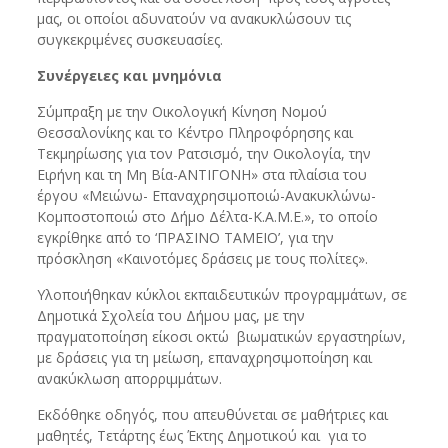
μας, οι οποίοι αδυνατούν να ανακυκλώσουν τις
συγκεκριμένες συσκευασίες.
Συνέργειες και μνημόνια
Σύμπραξη με την Οικολογική Κίνηση Νομού
Θεσσαλονίκης και το Κέντρο Πληροφόρησης και
Τεκμηρίωσης για τον Ρατσισμό, την Οικολογία, την
Ειρήνη και τη Μη Βία-ΑΝΤΙΓΟΝΗ» στα πλαίσια του
έργου «Μειώνω- Επαναχρησιμοποιώ-Ανακυκλώνω-
Κομποστοποιώ στο Δήμο Δέλτα-Κ.Α.Μ.Ε.», το οποίο
εγκρίθηκε από το ‘ΠΡΑΣΙΝΟ ΤΑΜΕΙΟ’, για την
πρόσκληση «Καινοτόμες δράσεις με τους πολίτες».
Υλοποιήθηκαν κύκλοι εκπαιδευτικών προγραμμάτων, σε
Δημοτικά Σχολεία του Δήμου μας, με την
πραγματοποίηση είκοσι οκτώ βιωματικών εργαστηρίων,
με δράσεις για τη μείωση, επαναχρησιμοποίηση και
ανακύκλωση απορριμμάτων.
Εκδόθηκε οδηγός, που απευθύνεται σε μαθήτριες και
μαθητές, Τετάρτης έως Έκτης Δημοτικού και για το