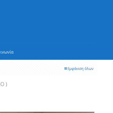
οινωνία
Εμφάνιση όλων
O )