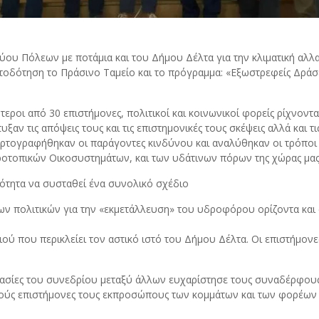
ύου Πόλεων με ποτάμια και του Δήμου Δέλτα για την κλιματική αλλα
οδότηση το Πράσινο Ταμείο και το πρόγραμμα: «Εξωστρεφείς Δράσε
ροι από 30 επιστήμονες, πολιτικοί και κοινωνικοί φορείς ρίχνοντα
αν τις απόψεις τους και τις επιστημονικές τους σκέψεις αλλά και 
αρτογραφήθηκαν οι παράγοντες κινδύνου και αναλύθηκαν οι τρόποι 
οτοπικών Οικοσυστημάτων, και των υδάτινων πόρων της χώρας μας
ότητα να συσταθεί ένα συνολικό σχέδιο
 πολιτικών για την «εκμετάλλευση» του υδροφόρου ορίζοντα και στ
ού που περικλείει τον αστικό ιστό του Δήμου Δέλτα. Οι επιστήμονε
εργασίες του συνεδρίου μεταξύ άλλων ευχαρίστησε τους συναδέρφο
ύς επιστήμονες τους εκπροσώπους των κομμάτων και των φορέων κ