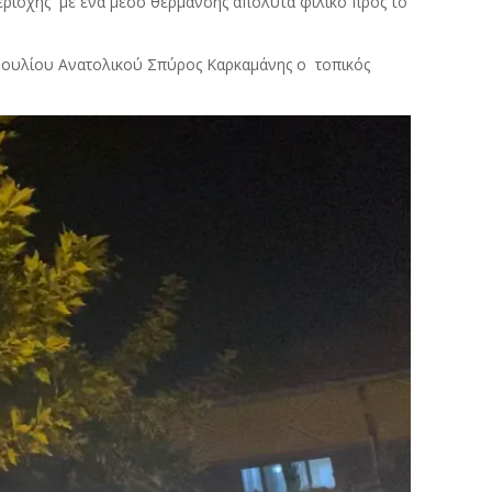
ιοχής με ένα μέσο θέρμανσης απόλυτα φιλικό προς το
ουλίου Ανατολικού Σπύρος Καρκαμάνης ο τοπικός