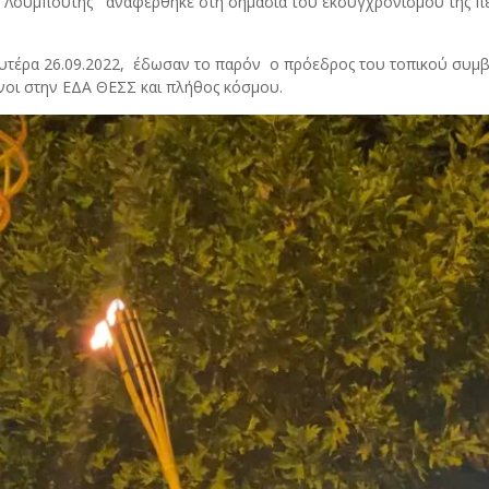
Λουμπούτης αναφέρθηκε στη σημασία του εκσυγχρονισμού της περ
τέρα 26.09.2022, έδωσαν το παρόν ο πρόεδρος του τοπικού συμβ
νοι στην ΕΔΑ ΘΕΣΣ και πλήθος κόσμου.