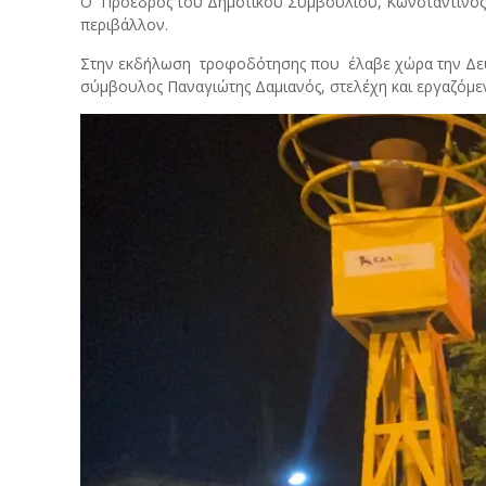
Ο Πρόεδρος του Δημοτικού Συμβουλίου, Κωνσταντίνος 
περιβάλλον.
Στην εκδήλωση τροφοδότησης που έλαβε χώρα την Δευ
σύμβουλος Παναγιώτης Δαμιανός, στελέχη και εργαζόμε