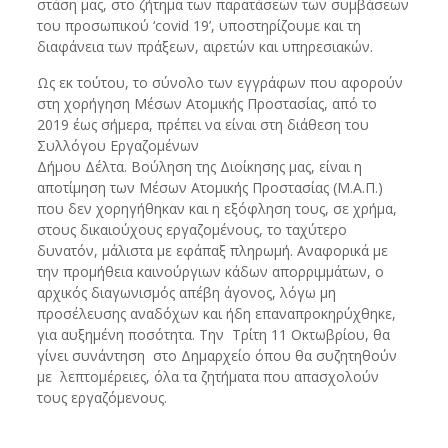
στάση μας, στο ζήτημα των παρατάσεων των συμβάσεων
του προσωπικού ‘covid 19’, υποστηρίζουμε και τη
διαφάνεια των πράξεων, αιρετών και υπηρεσιακών.
Ως εκ τούτου, το σύνολο των εγγράφων που αφορούν
στη χορήγηση Μέσων Ατομικής Προστασίας, από το
2019 έως σήμερα, πρέπει να είναι στη διάθεση του
Συλλόγου Εργαζομένων
Δήμου Δέλτα. Βούληση της Διοίκησης μας, είναι η
αποτίμηση των Μέσων Ατομικής Προστασίας (Μ.Α.Π.)
που δεν χορηγήθηκαν και η εξόφληση τους, σε χρήμα,
στους δικαιούχους εργαζομένους, το ταχύτερο
δυνατόν, μάλιστα με εφάπαξ πληρωμή. Αναφορικά με
την προμήθεια καινούργιων κάδων απορριμμάτων, ο
αρχικός διαγωνισμός απέβη άγονος, λόγω μη
προσέλευσης αναδόχων και ήδη επαναπροκηρύχθηκε,
για αυξημένη ποσότητα. Την Τρίτη 11 Οκτωβρίου, θα
γίνει συνάντηση στο Δημαρχείο όπου θα συζητηθούν
με λεπτομέρειες, όλα τα ζητήματα που απασχολούν
τους εργαζόμενους.