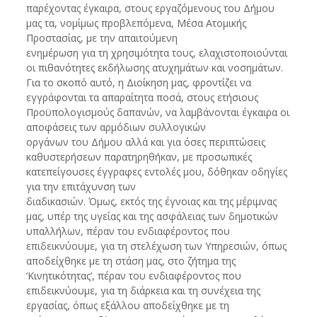
παρέχοντας έγκαιρα, στους εργαζόμενους του Δήμου
μας τα, νομίμως προβλεπόμενα, Μέσα Ατομικής
Προστασίας, με την απαιτούμενη
ενημέρωση για τη χρησιμότητα τους, ελαχιστοποιούνται
οι πιθανότητες εκδήλωσης ατυχημάτων και νοσημάτων.
Για το σκοπό αυτό, η Διοίκηση μας, φροντίζει να
εγγράφονται τα απαραίτητα ποσά, στους ετήσιους
Προϋπολογισμούς δαπανών, να λαμβάνονται έγκαιρα οι
αποφάσεις των αρμόδιων συλλογικών
οργάνων του Δήμου αλλά και για όσες περιπτώσεις
καθυστερήσεων παρατηρηθήκαν, με προσωπικές
κατεπείγουσες έγγραφες εντολές μου, δόθηκαν οδηγίες
για την επιτάχυνση των
διαδικασιών. Όμως, εκτός της έγνοιας και της μέριμνας
μας, υπέρ της υγείας και της ασφάλειας των δημοτικών
υπαλλήλων, πέραν του ενδιαφέροντος που
επιδεικνύουμε, για τη στελέχωση των Υπηρεσιών, όπως
αποδείχθηκε με τη στάση μας, στο ζήτημα της
‘Κινητικότητας’, πέραν του ενδιαφέροντος που
επιδεικνύουμε, για τη διάρκεια και τη συνέχεια της
εργασίας, όπως εξάλλου αποδείχθηκε με τη