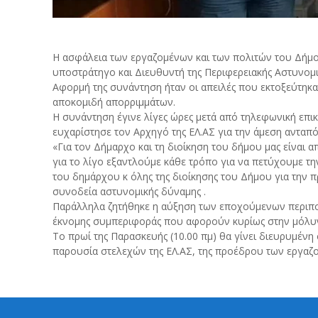
Η ασφάλεια των εργαζομένων και των πολιτών του Δήμο
υποστράτηγο και Διευθυντή της Περιφερειακής Αστυνομ
Αφορμή της συνάντηση ήταν οι απειλές που εκτοξεύτη
αποκομιδή απορριμμάτων.
Η συνάντηση έγινε λίγες ώρες μετά από τηλεφωνική επι
ευχαρίστησε τον Αρχηγό της ΕΛ.ΑΣ για την άμεση ανταπό
«Για τον Δήμαρχο και τη διοίκηση του δήμου μας είναι
για το λίγο εξαντλούμε κάθε τρόπο για να πετύχουμε τη
του δημάρχου κ όλης της διοίκησης του Δήμου για την 
συνοδεία αστυνομικής δύναμης .
Παράλληλα ζητήθηκε η αύξηση των εποχούμενων περιπο
έκνομης συμπεριφοράς που αφορούν κυρίως στην μόλυν
Το πρωί της Παρασκευής (10.00 πμ) θα γίνει διευρυμέν
παρουσία στελεχών της ΕΛ.ΑΣ, της προέδρου των εργαζ