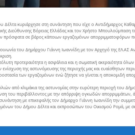
υ Δέλτα κυριάρχησε στη συνάντηση που είχε ο Αντιδήμαρχος Καθα
ικής Διεύθυνσης Βόρειας Ελλάδας και τον Χρήστο Μπουλούμπαση τα
καν πρόσφατα σε βάρος κάποιων εργαζομένων απορριμματοφόρων πο
κοινωνία του Δημάρχου Γιάννη Ιωαννίδη με τον Αρχηγό της ΕΛ.ΑΣ Α
κριση.
 απόλυτη προτεραιότητα η ασφάλεια και η σωματική ακεραιότητα όλω
ν ενίσχυση της αστυνόμευσης της περιοχής μας και ευαίσθητων περι
προστασία των εργαζομένων ενώ ζήτησε να γίνεται η αποκομιδή απο
λιών από κλιμάκια της αστυνομίας στην ευρύτερη περιοχή του Δή
ση του περιβάλλοντος με την απόρριψη ογκωδών απορριμμάτων, άλ
η συνάντηση με επικεφαλής τον Δήμαρχο Γιάννη Ιωαννίδη την συμμε
ομένων του Δήμου Δέλτα και εκπροσώπων του Οικισμού Ρομά, με σ