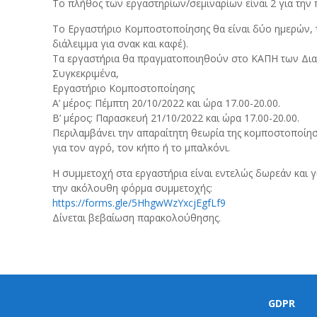
Το πλήθος των εργαστηρίων/σεμιναρίων είναι 2 για την 
Το Εργαστήριο Κομποστοποίησης θα είναι δύο ημερών, το
διάλειμμα για σνακ και καφέ).
Τα εργαστήρια θα πραγματοποιηθούν στο ΚΑΠΗ των Δι
Συγκεκριμένα,
Εργαστήριο Κομποστοποίησης
Α’ μέρος: Πέμπτη 20/10/2022 και ώρα 17.00-20.00.
Β’ μέρος: Παρασκευή 21/10/2022 και ώρα 17.00-20.00.
Περιλαμβάνει την απαραίτητη θεωρία της κομποστοποίησ
για τον αγρό, τον κήπο ή το μπαλκόνι.
Η συμμετοχή στα εργαστήρια είναι εντελώς δωρεάν και γ
την ακόλουθη φόρμα συμμετοχής:
https://forms.gle/5HhgwWzYxcjEgfLf9
Δίνεται βεβαίωση παρακολούθησης.
GDPR