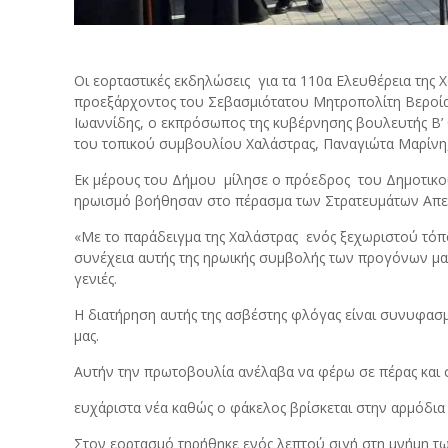
Οι εορταστικές εκδηλώσεις για τα 110α Ελευθέρεια της
προεξάρχοντος του Σεβασμιότατου Μητροπολίτη Βεροία
Ιωαννίδης, ο εκπρόσωπος της κυβέρνησης βουλευτής Β’
του τοπικού συμβουλίου Χαλάστρας, Παναγιώτα Μαρίνη
Εκ μέρους του Δήμου
μίλησε ο πρόεδρος
του Δημοτικ
ηρωισμό βοήθησαν στο πέρασμα των Στρατευμάτων Απ
«Με το παράδειγμα της Χαλάστρας
ενός ξεχωριστού τόπ
συνέχεια αυτής της ηρωικής συμβολής των προγόνων μας
γενιές.
Η διατήρηση αυτής της ασβέστης φλόγας είναι συνυφασμ
μας.
Αυτήν την πρωτοβουλία ανέλαβα να φέρω σε πέρας και 
ευχάριστα νέα καθώς ο φάκελος βρίσκεται στην αρμόδι
Στον εορτασμό τηρήθηκε ενός λεπτού σιγή στη μνήμη