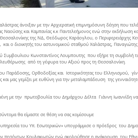
 Χαλάστρας άνοιξαν με την Αρχιερατική επιμνημόσυνη δέηση που τ
ς Ναούσης και Καμπανίας κ.κ Παντελεήμονος ενώ στην εκδήλωση κ
 Θεσσαλονίκης της ΝΔ, Θεόδωρος Καράογλου, ο Περιφερειάρχης Κεντ
,
και ο διοικητής του αστυνομικού σταθμού Χαλάστρας, Παναγιώτης
ού Συμβουλιου Κωνσταντίνος Λουμπουτης
που εξήρε τη συμβολή τ
ελευθέρωσης
από τη γέφυρα του Αξιού προς τη Θεσσαλονίκη.
ου Παράδοσης, Ορθοδοξίας και
Ιστορικότητας του Ελληνισμού,
γίν
 και μας γεμίζει με ευθύνη για την μεταλαμπάδευση
της γενναιότη
ένη με την
πρωτοβουλία του Δημάρχου Δέλτα
Γιάννη Ιωαννίδη ν
σύντομα θα είμαστε σε θέση να σας κομίσουμε
α υπηρεσία του Υπ. Εσωτερικών» υπογράμμισε ο πρόεδρος
του Δημο
 των πεσόντων Κουλακιωτών ενώ ακολούθησε η ανάκρουση
του Εθν