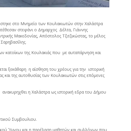
ελέστηκε στο Μνημείο των Κουλακιωτών στην Χαλάστρα
ατέθεσαν στεφάνι ο Δημαρχος
Δέλτα, Γιάννης
ρικής Μακεδονίας, Απόστολος Τζιτζικώστας, το μέλος
 Σαρηβασίλης.
ων κατοίκων της Κουλακιάς που
με αυταπάρνηση και
εται ξεκάθαρη
η αίσθηση του χρέους για την
ιστορική
τας και της αυτοθυσίας των Κουλακιωτών στις επόμενες
α
ανακυρηχθει η Χαλάστρα ως ιστορική εδρα του Δήμου
τικού Συμβουλιου.
ικού Ύμνου και η παρέλαση μαθητών και συλλόγων που