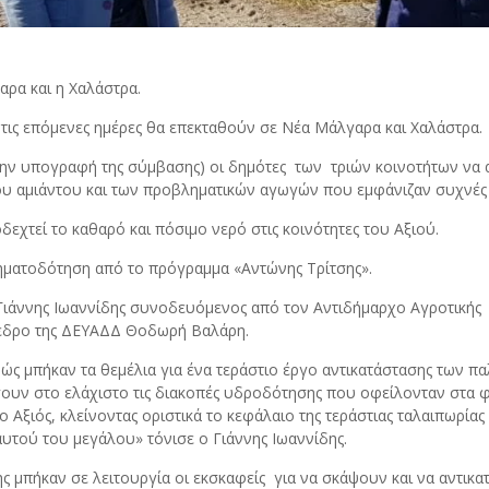
ρα και η Χαλάστρα.
 τις επόμενες ημέρες θα επεκταθούν σε Νέα Μάλγαρα και Χαλάστρα.
ό την υπογραφή της σύμβασης) οι δημότες των τριών κοινοτήτων ν
υ αμιάντου και των προβληματικών αγωγών που εμφάνιζαν συχνές 
εχτεί το καθαρό και πόσιμο νερό στις κοινότητες του Αξιού.
ρηματοδότηση από το πρόγραμμα «Αντώνης Τρίτσης».
 Γιάννης Ιωαννίδης συνοδευόμενος από τον Αντιδήμαρχο Αγροτικής
όεδρο της ΔΕΥΑΔΔ Θοδωρή Βαλάρη.
αθώς μπήκαν τα θεμέλια για ένα τεράστιο έργο αντικατάστασης των 
ουν στο ελάχιστο τις διακοπές υδροδότησης που οφείλονταν στα φ
 Αξιός, κλείνοντας οριστικά το κεφάλαιο της τεράστιας ταλαιπωρίας
αυτού του μεγάλου» τόνισε ο Γιάννης Ιωαννίδης.
πήκαν σε λειτουργία οι εκσκαφείς για να σκάψουν και να αντικατα