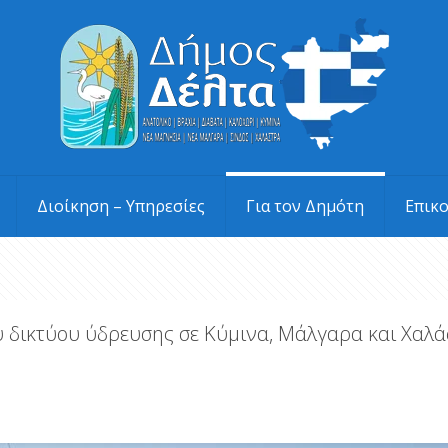
Διοίκηση – Υπηρεσίες
Για τον Δημότη
Επικ
ου δικτύου ύδρευσης σε Κύμινα, Μάλγαρα και Χαλ