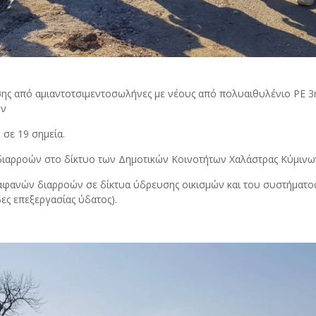
 από αμιαντοτσιμεντοσωλήνες με νέους από πολυαιθυλένιο PE 3ης
ων
σε 19 σημεία.
ιαρροών στο δίκτυο των Δημοτικών Κοινοτήτων Χαλάστρας Κύμινω
 αφανών διαρροών σε δίκτυα ύδρευσης οικισμών και του συστήματο
ες επεξεργασίας ύδατος).