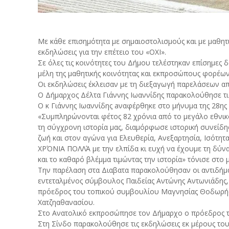
Με κάθε επισημότητα με σημαιοστολισμούς και με μαθητι
εκδηλώσεις για την επέτειο του «ΟΧΙ».
Σε όλες τις κοινότητες του Δήμου τελέστηκαν επίσημες
μέλη της μαθητικής κοινότητας και εκπροσώπους φορέω
Οι εκδηλώσεις έκλεισαν με τη διεξαγωγή παρελάσεων 
Ο Δήμαρχος Δέλτα Γιάννης Ιωαννίδης παρακολούθησε τις
Ο κ Γιάννης Ιωαννίδης aναφέρθηκε στο μήνυμα της 28ης
«Συμπληρώνονται φέτος 82 χρόνια από το μεγάλο εθνικό
τη σύγχρονη ιστορία μας, διαμόρφωσε ιστορική συνείδησ
ζωή και στον αγώνα για Ελευθερία, Ανεξαρτησία, Ισότητ
ΧΡΌΝΙΑ ΠΟΛΛΆ με την ελπίδα κι ευχή να έχουμε τη δύνα
και το καθαρό βλέμμα τιμώντας την ιστορία» τόνισε στο 
Την παρέλαση στα Διαβατα παρακολούθησαν οι αντιδήμα
εντεταλμένος σύμβουλος Παιδείας Αντώνης Αντωνιάδης
πρόεδρος του τοπικού συμβουλίου Μαγνησίας Θοδωρής 
Χατζηαθανασίου.
Στο Ανατολικό εκπροσώπησε τον Δήμαρχο ο πρόεδρος 
Στη Σίνδο παρακολούθησε τις εκδηλώσεις εκ μέρους το