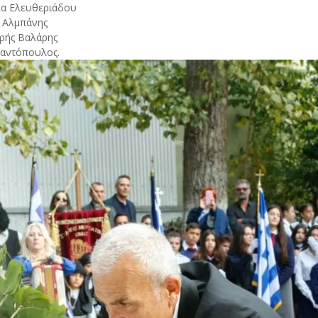
λα Ελευθεριάδου
ς Αλμπάνης
ωρής Βαλάρης
μαντόπουλος.