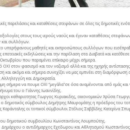
κές παρελάσεις και καταθέσεις στεφάνων σε όλες τις δημοτικές εν
 δοξολογίες στους τους ιερούς ναούς και έγιναν καταθέσεις στεφά
ν και συλλόγων.
απο υπερήφανους μαθητές και εκπροσώπους συλλόγων που εισέπραξ
 επετειακές εκδηλώσεις και την παρέλαση στα Διαβατά και κατέθεσε
 Οκτωβρίου που παραμένει επίκαιρο μέχρι σήμερα.
 ΟΧΙ στον φασισμό και τον ναζισμό αλλά και της ηχηρής αντίσταση
η και ακόμα και σήμερα συνεχίζει να μας εμπνέει στη διαμόρφωση α
α Αλληλεγγύη και Δημοκρατία.
μη σήμερα να πουμε ΟΧΙ “μεγάλα”σε όσα αναμένονται από εμάς και 
μήνυμα του ο Γιάννης Ιωαννίδης.
ρχοι καθαριοτητας Γιωργος Κυριακιδης, οικονομικών Χρύσα Γεωργ
, ο δημοτικός σύμβουλος Δημήτρης Μαυρομάτης η πρόεδρος του τ
Καράνταλης οι τοπικοί σύμβουλοι Στέλιος Σαββίδης Κατερίνα Σπυ
του δημοτικού συμβουλίου Κωνσταντίνος Λουμπούτης.
υ Δημάρχου ο αντιδήμαρχος Εχεδωρου και Αθλητισμού Κωσταντίνος