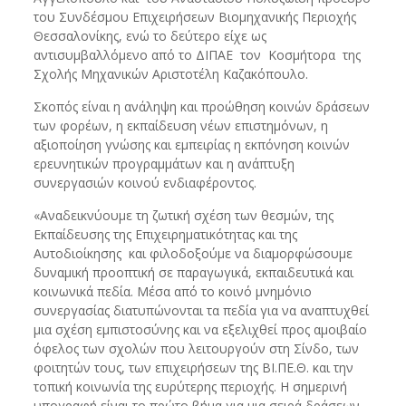
του Συνδέσμου Επιχειρήσεων Βιομηχανικής Περιοχής
Θεσσαλονίκης, ενώ το δεύτερο είχε ως
αντισυμβαλλόμενο από το ΔΙΠΑΕ τον Κοσμήτορα της
Σχολής Μηχανικών Αριστοτέλη Καζακόπουλο.
Σκοπός είναι η ανάληψη και προώθηση κοινών δράσεων
των φορέων, η εκπαίδευση νέων επιστημόνων, η
αξιοποίηση γνώσης και εμπειρίας η εκπόνηση κοινών
ερευνητικών προγραμμάτων και η ανάπτυξη
συνεργασιών κοινού ενδιαφέροντος.
«Αναδεικνύουμε τη ζωτική σχέση των θεσμών, της
Εκπαίδευσης της Επιχειρηματικότητας και της
Αυτοδιοίκησης και φιλοδοξούμε να διαμορφώσουμε
δυναμική προοπτική σε παραγωγικά, εκπαιδευτικά και
κοινωνικά πεδία. Μέσα από το κοινό μνημόνιο
συνεργασίας διατυπώνονται τα πεδία για να αναπτυχθεί
μια σχέση εμπιστοσύνης και να εξελιχθεί προς αμοιβαίο
όφελος των σχολών που λειτουργούν στη Σίνδο, των
φοιτητών τους, των επιχειρήσεων της ΒΙ.ΠΕ.Θ. και την
τοπική κοινωνία της ευρύτερης περιοχής. Η σημερινή
υπογραφή είναι το πρώτο βήμα για μια σειρά δράσεων