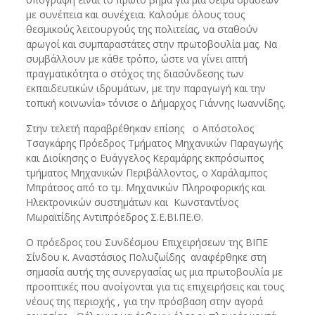
με συνέπεια και συνέχεια. Καλούμε όλους τους
θεσμικούς λειτουργούς της πολιτείας, να σταθούν
αρωγοί και συμπαραστάτες στην πρωτοβουλία μας. Να
συμβάλλουν με κάθε τρόπο, ώστε να γίνει απτή
πραγματικότητα ο στόχος της διασύνδεσης των
εκπαιδευτικών ιδρυμάτων, με την παραγωγή και την
τοπική κοινωνία» τόνισε ο Δήμαρχος Γιάννης Ιωαννίδης.
Στην τελετή παραβρέθηκαν επίσης ο Απόστολος
Τσαγκάρης Πρόεδρος Τμήματος Μηχανικών Παραγωγής
και Διοίκησης ο Ευάγγελος Κεραμάρης εκπρόσωπος
τμήματος Μηχανικών Περιβάλλοντος, ο Χαράλαμπος
Μπράτσος από το τμ. Μηχανικών Πληροφορικής και
Ηλεκτρονικών συστημάτων και Κωνσταντίνος
Μωραϊτίδης Αντιπρόεδρος Σ.Ε.ΒΙ.ΠΕ.Θ.
Ο πρόεδρος του Συνδέσμου Επιχειρήσεων της ΒΙΠΕ
Σίνδου κ. Αναστάσιος Πολυζωίδης αναφέρθηκε στη
σημασία αυτής της συνεργασίας ως μια πρωτοβουλία με
προοπτικές που ανοίγονται για τις επιχειρήσεις και τους
νέους της περιοχής , για την πρόσβαση στην αγορά