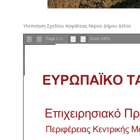
Υλοποίηση Σχεδίου Ασφάλειας Νερού Δήμου Δέλτα
Page
1
/
1
Zoom
100%