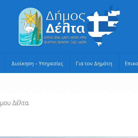
Διοίκηση – Υπηρεσίες
Για τον Δημότη
Επικ
ήμου Δέλτα