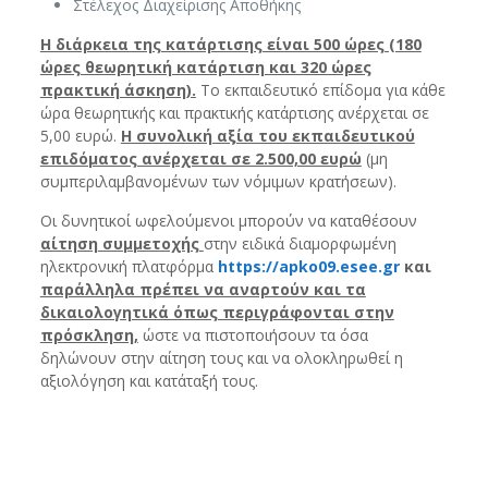
Στέλεχος Διαχείρισης Αποθήκης
Η διάρκεια της κατάρτισης είναι 500 ώρες (180
ώρες θεωρητική κατάρτιση και 320 ώρες
πρακτική άσκηση).
Το εκπαιδευτικό επίδομα για κάθε
ώρα θεωρητικής και πρακτικής κατάρτισης ανέρχεται σε
5,00 ευρώ.
Η συνολική αξία του εκπαιδευτικού
επιδόματος ανέρχεται σε 2.500,00 ευρώ
(μη
συμπεριλαμβανομένων των νόμιμων κρατήσεων).
Οι δυνητικοί ωφελούμενοι μπορούν να καταθέσουν
αίτηση συμμετοχής
στην ειδικά διαμορφωμένη
ηλεκτρονική πλατφόρμα
https://apko09.esee.gr
και
παράλληλα πρέπει να αναρτούν και τα
δικαιολογητικά όπως περιγράφονται στην
πρόσκληση,
ώστε να πιστοποιήσουν τα όσα
δηλώνουν στην αίτηση τους και να ολοκληρωθεί η
αξιολόγηση και κατάταξή τους.